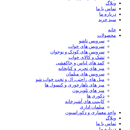
وبلاگ
تماس با ما
درباره ما
سبد خرید
خانه
محصولات
سرویس تاشو
سرویس های خواب
سرویس های کودک و نوجوان
تشک و کالای خواب
کمد های لباس و جاکفشی
میز های تحریر و کتابخانه
سرویس های مبلمان
مبل های راحتی، ال و تخت خواب شو
میز های ناهارخوری و کنسول ها
میز های تلویزیون
دکوری ها
کابینت های آشپزخانه
مبلمان اداری
واحد معماری و دکوراسیون
وبلاگ
تماس با ما
درباره ما