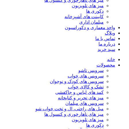
میز های ناهارخوری و کنسول ها
میز های تلویزیون
دکوری ها
کابینت های آشپزخانه
مبلمان اداری
واحد معماری و دکوراسیون
وبلاگ
تماس با ما
درباره ما
سبد خرید
خانه
محصولات
سرویس تاشو
سرویس های خواب
سرویس های کودک و نوجوان
تشک و کالای خواب
کمد های لباس و جاکفشی
میز های تحریر و کتابخانه
سرویس های مبلمان
مبل های راحتی، ال و تخت خواب شو
میز های ناهارخوری و کنسول ها
میز های تلویزیون
دکوری ها