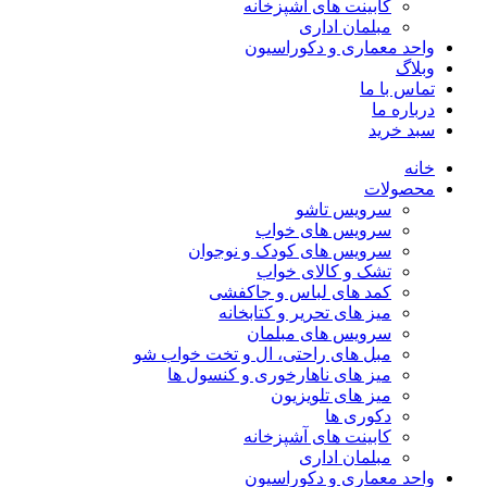
کابینت های آشپزخانه
مبلمان اداری
واحد معماری و دکوراسیون
وبلاگ
تماس با ما
درباره ما
سبد خرید
خانه
محصولات
سرویس تاشو
سرویس های خواب
سرویس های کودک و نوجوان
تشک و کالای خواب
کمد های لباس و جاکفشی
میز های تحریر و کتابخانه
سرویس های مبلمان
مبل های راحتی، ال و تخت خواب شو
میز های ناهارخوری و کنسول ها
میز های تلویزیون
دکوری ها
کابینت های آشپزخانه
مبلمان اداری
واحد معماری و دکوراسیون