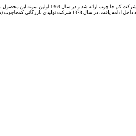
ایده تولید تخت تاشوی دیواری برای اولین بار در ایران ت
سال 1374 آغاز و سال 1375 با بهره گیری از یراق آلات و جک های تولید د