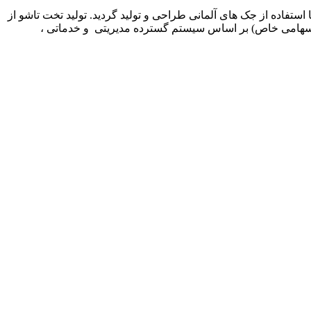
وسط مدیریت شرکت کم جا چوب ارائه شد و در سال 1369 اولین نمونه این محصول با استفاده از جک های آلمانی طراحی و تولید گردید. تولید تخت تاشو از
اخل ادامه یافت. در سال 1378 شرکت تولیدی بازرگانی کمجاچوب (سهامی خاص) بر اساس سیستم گسترده مدیریتی و خدماتی ،