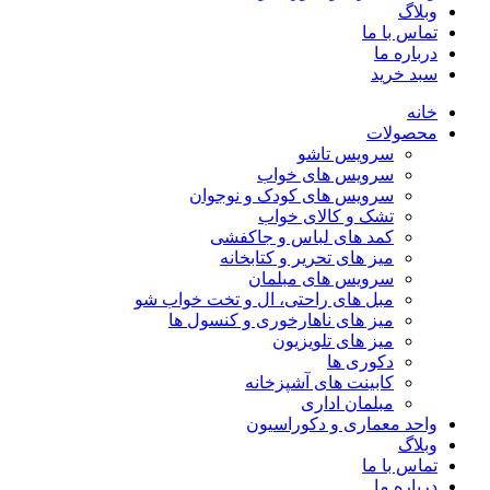
وبلاگ
تماس با ما
درباره ما
سبد خرید
خانه
محصولات
سرویس تاشو
سرویس های خواب
سرویس های کودک و نوجوان
تشک و کالای خواب
کمد های لباس و جاکفشی
میز های تحریر و کتابخانه
سرویس های مبلمان
مبل های راحتی، ال و تخت خواب شو
میز های ناهارخوری و کنسول ها
میز های تلویزیون
دکوری ها
کابینت های آشپزخانه
مبلمان اداری
واحد معماری و دکوراسیون
وبلاگ
تماس با ما
درباره ما