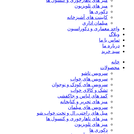
میز های ناهارخوری و کنسول ها
میز های تلویزیون
دکوری ها
کابینت های آشپزخانه
مبلمان اداری
واحد معماری و دکوراسیون
وبلاگ
تماس با ما
درباره ما
سبد خرید
خانه
محصولات
سرویس تاشو
سرویس های خواب
سرویس های کودک و نوجوان
تشک و کالای خواب
کمد های لباس و جاکفشی
میز های تحریر و کتابخانه
سرویس های مبلمان
مبل های راحتی، ال و تخت خواب شو
میز های ناهارخوری و کنسول ها
میز های تلویزیون
دکوری ها