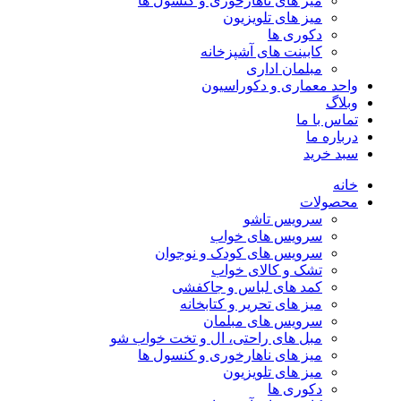
میز های ناهارخوری و کنسول ها
میز های تلویزیون
دکوری ها
کابینت های آشپزخانه
مبلمان اداری
واحد معماری و دکوراسیون
وبلاگ
تماس با ما
درباره ما
سبد خرید
خانه
محصولات
سرویس تاشو
سرویس های خواب
سرویس های کودک و نوجوان
تشک و کالای خواب
کمد های لباس و جاکفشی
میز های تحریر و کتابخانه
سرویس های مبلمان
مبل های راحتی، ال و تخت خواب شو
میز های ناهارخوری و کنسول ها
میز های تلویزیون
دکوری ها