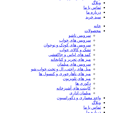
وبلاگ
تماس با ما
درباره ما
سبد خرید
خانه
محصولات
سرویس تاشو
سرویس های خواب
سرویس های کودک و نوجوان
تشک و کالای خواب
کمد های لباس و جاکفشی
میز های تحریر و کتابخانه
سرویس های مبلمان
مبل های راحتی، ال و تخت خواب شو
میز های ناهارخوری و کنسول ها
میز های تلویزیون
دکوری ها
کابینت های آشپزخانه
مبلمان اداری
واحد معماری و دکوراسیون
وبلاگ
تماس با ما
درباره ما