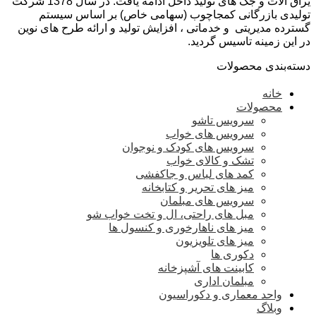
یراق آلات و جک های تولید داخل ادامه یافت. در سال 1378 شرکت
تولیدی بازرگانی کمجاچوب (سهامی خاص) بر اساس سیستم
گسترده مدیریتی و خدماتی ، افزایش تولید و ارائه طرح های نوین
در این زمینه تاسیس گردید.
دسته‌بندی محصولات
خانه
محصولات
سرویس تاشو
سرویس های خواب
سرویس های کودک و نوجوان
تشک و کالای خواب
کمد های لباس و جاکفشی
میز های تحریر و کتابخانه
سرویس های مبلمان
مبل های راحتی، ال و تخت خواب شو
میز های ناهارخوری و کنسول ها
میز های تلویزیون
دکوری ها
کابینت های آشپزخانه
مبلمان اداری
واحد معماری و دکوراسیون
وبلاگ