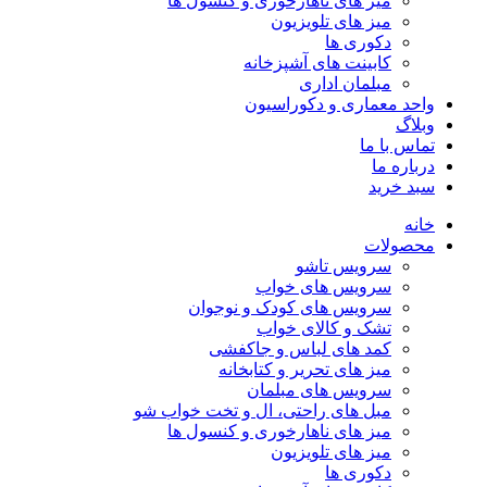
میز های ناهارخوری و کنسول ها
میز های تلویزیون
دکوری ها
کابینت های آشپزخانه
مبلمان اداری
واحد معماری و دکوراسیون
وبلاگ
تماس با ما
درباره ما
سبد خرید
خانه
محصولات
سرویس تاشو
سرویس های خواب
سرویس های کودک و نوجوان
تشک و کالای خواب
کمد های لباس و جاکفشی
میز های تحریر و کتابخانه
سرویس های مبلمان
مبل های راحتی، ال و تخت خواب شو
میز های ناهارخوری و کنسول ها
میز های تلویزیون
دکوری ها