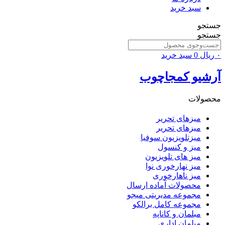
سبد خرید
جستجو
جستجو
۰
ریال
0
سبد خرید
آرشیو کمجاچوب
محصولات
میزهای تحریر
میزهای تحریر
میزتلویزیون سوفیا
میز و کنسول
میز های تلویزیون
میز نهارخوری نوا
میز ناهارخوری
محصولات آماده ارسال
مجموعه مدیریتی میجو
مجموعه کامل برالکو
مبلمان و کاناپه
مبلمان اداری