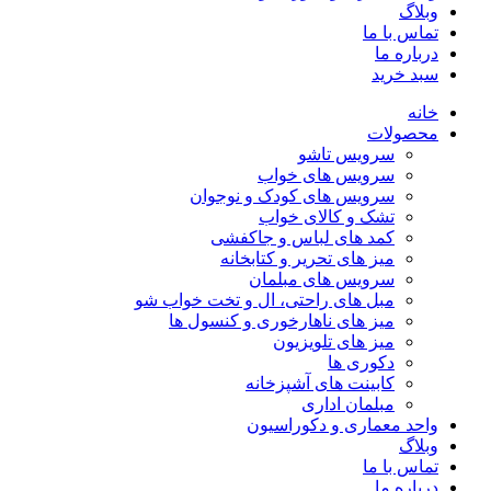
وبلاگ
تماس با ما
درباره ما
سبد خرید
خانه
محصولات
سرویس تاشو
سرویس های خواب
سرویس های کودک و نوجوان
تشک و کالای خواب
کمد های لباس و جاکفشی
میز های تحریر و کتابخانه
سرویس های مبلمان
مبل های راحتی، ال و تخت خواب شو
میز های ناهارخوری و کنسول ها
میز های تلویزیون
دکوری ها
کابینت های آشپزخانه
مبلمان اداری
واحد معماری و دکوراسیون
وبلاگ
تماس با ما
درباره ما