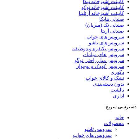
کابینت آشپزخانه تیکا
کابینت آشپزخانه توکو
کابینت آشپزخانه آرتلینا
صندلی هایکا
صندلی تک (میزبان)
صندلی آریتا
سرویس‌های خواب
سرویس‌های تاشو
سرویس یکنفره و دوطبقه
سرویس های مبلمان
سرویس مبل راحتی توگو
سرویس کودک و نوجوان
دکوری
تشک و کالای خواب
بدون دسته‌بندی
بالشت
اداری
دسترسی سریع
خانه
محصولات
سرویس تاشو
سرویس های خواب