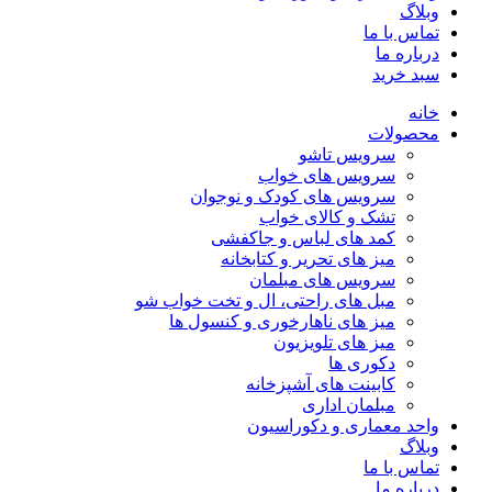
وبلاگ
تماس با ما
درباره ما
سبد خرید
خانه
محصولات
سرویس تاشو
سرویس های خواب
سرویس های کودک و نوجوان
تشک و کالای خواب
کمد های لباس و جاکفشی
میز های تحریر و کتابخانه
سرویس های مبلمان
مبل های راحتی، ال و تخت خواب شو
میز های ناهارخوری و کنسول ها
میز های تلویزیون
دکوری ها
کابینت های آشپزخانه
مبلمان اداری
واحد معماری و دکوراسیون
وبلاگ
تماس با ما
درباره ما