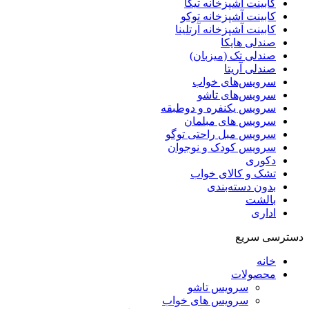
کابینت آشپزخانه تیکا
کابینت آشپزخانه توکو
کابینت آشپزخانه آرتلینا
صندلی هایکا
صندلی تک (میزبان)
صندلی آریتا
سرویس‌های خواب
سرویس‌های تاشو
سرویس یکنفره و دوطبقه
سرویس های مبلمان
سرویس مبل راحتی توگو
سرویس کودک و نوجوان
دکوری
تشک و کالای خواب
بدون دسته‌بندی
بالشت
اداری
دسترسی سریع
خانه
محصولات
سرویس تاشو
سرویس های خواب