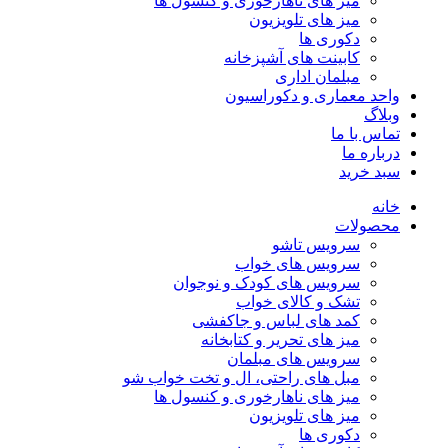
میز های ناهارخوری و کنسول ها
میز های تلویزیون
دکوری ها
کابینت های آشپزخانه
مبلمان اداری
واحد معماری و دکوراسیون
وبلاگ
تماس با ما
درباره ما
سبد خرید
خانه
محصولات
سرویس تاشو
سرویس های خواب
سرویس های کودک و نوجوان
تشک و کالای خواب
کمد های لباس و جاکفشی
میز های تحریر و کتابخانه
سرویس های مبلمان
مبل های راحتی، ال و تخت خواب شو
میز های ناهارخوری و کنسول ها
میز های تلویزیون
دکوری ها