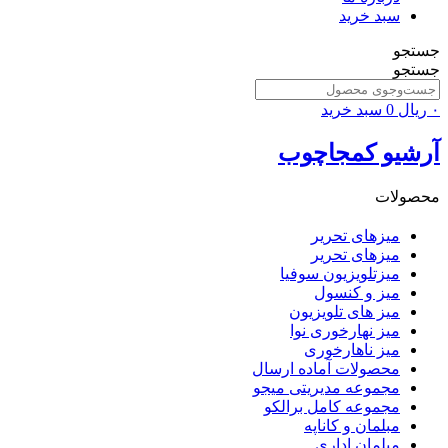
سبد خرید
جستجو
جستجو
۰
ریال
0
سبد خرید
آرشیو کمجاچوب
محصولات
میزهای تحریر
میزهای تحریر
میزتلویزیون سوفیا
میز و کنسول
میز های تلویزیون
میز نهارخوری نوا
میز ناهارخوری
محصولات آماده ارسال
مجموعه مدیریتی میجو
مجموعه کامل برالکو
مبلمان و کاناپه
مبلمان اداری