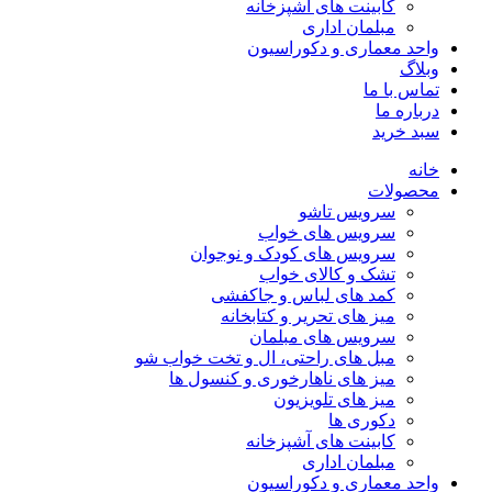
کابینت های آشپزخانه
مبلمان اداری
واحد معماری و دکوراسیون
وبلاگ
تماس با ما
درباره ما
سبد خرید
خانه
محصولات
سرویس تاشو
سرویس های خواب
سرویس های کودک و نوجوان
تشک و کالای خواب
کمد های لباس و جاکفشی
میز های تحریر و کتابخانه
سرویس های مبلمان
مبل های راحتی، ال و تخت خواب شو
میز های ناهارخوری و کنسول ها
میز های تلویزیون
دکوری ها
کابینت های آشپزخانه
مبلمان اداری
واحد معماری و دکوراسیون