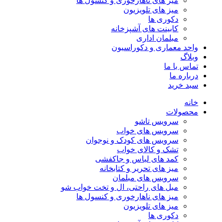
میز های ناهارخوری و کنسول ها
میز های تلویزیون
دکوری ها
کابینت های آشپزخانه
مبلمان اداری
واحد معماری و دکوراسیون
وبلاگ
تماس با ما
درباره ما
سبد خرید
خانه
محصولات
سرویس تاشو
سرویس های خواب
سرویس های کودک و نوجوان
تشک و کالای خواب
کمد های لباس و جاکفشی
میز های تحریر و کتابخانه
سرویس های مبلمان
مبل های راحتی، ال و تخت خواب شو
میز های ناهارخوری و کنسول ها
میز های تلویزیون
دکوری ها