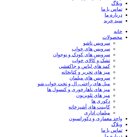
وبلاگ
تماس با ما
درباره ما
سبد خرید
خانه
محصولات
سرویس تاشو
سرویس های خواب
سرویس های کودک و نوجوان
تشک و کالای خواب
کمد های لباس و جاکفشی
میز های تحریر و کتابخانه
سرویس های مبلمان
مبل های راحتی، ال و تخت خواب شو
میز های ناهارخوری و کنسول ها
میز های تلویزیون
دکوری ها
کابینت های آشپزخانه
مبلمان اداری
واحد معماری و دکوراسیون
وبلاگ
تماس با ما
درباره ما