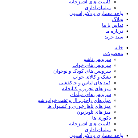
کابینت های آشپزخانه
مبلمان اداری
واحد معماری و دکوراسیون
وبلاگ
تماس با ما
درباره ما
سبد خرید
خانه
محصولات
سرویس تاشو
سرویس های خواب
سرویس های کودک و نوجوان
تشک و کالای خواب
کمد های لباس و جاکفشی
میز های تحریر و کتابخانه
سرویس های مبلمان
مبل های راحتی، ال و تخت خواب شو
میز های ناهارخوری و کنسول ها
میز های تلویزیون
دکوری ها
کابینت های آشپزخانه
مبلمان اداری
واحد معماری و دکوراسیون