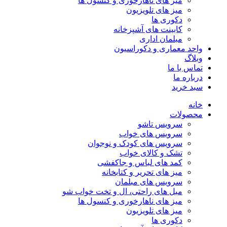
میز های ناهارخوری و کنسول ها
میز های تلویزیون
دکوری ها
کابینت های آشپزخانه
مبلمان اداری
واحد معماری و دکوراسیون
وبلاگ
تماس با ما
درباره ما
سبد خرید
خانه
محصولات
سرویس تاشو
سرویس های خواب
سرویس های کودک و نوجوان
تشک و کالای خواب
کمد های لباس و جاکفشی
میز های تحریر و کتابخانه
سرویس های مبلمان
مبل های راحتی، ال و تخت خواب شو
میز های ناهارخوری و کنسول ها
میز های تلویزیون
دکوری ها