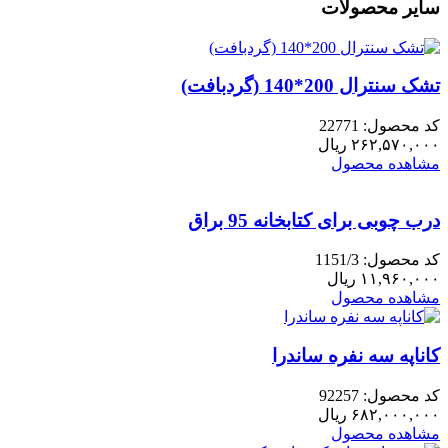
کف
سایر محصولات
متحرک
با
قید
ساده
تشک سنترال 200*140 (گردبافت)
رنیور
عدد
کد محصول: 22771
۲۶۲,۵۷۰,۰۰۰
ریال
مشاهده محصول
درب چوبی برای کتابخانه 95 براق
کد محصول: 1151/3
۱۱,۹۶۰,۰۰۰
ریال
مشاهده محصول
کاناپه سه نفره ساندرا
کد محصول: 92257
۶۸۲,۰۰۰,۰۰۰
ریال
مشاهده محصول