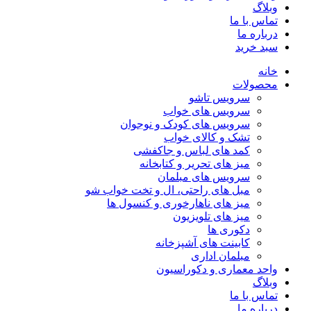
وبلاگ
تماس با ما
درباره ما
سبد خرید
خانه
محصولات
سرویس تاشو
سرویس های خواب
سرویس های کودک و نوجوان
تشک و کالای خواب
کمد های لباس و جاکفشی
میز های تحریر و کتابخانه
سرویس های مبلمان
مبل های راحتی، ال و تخت خواب شو
میز های ناهارخوری و کنسول ها
میز های تلویزیون
دکوری ها
کابینت های آشپزخانه
مبلمان اداری
واحد معماری و دکوراسیون
وبلاگ
تماس با ما
درباره ما