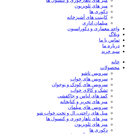
میز های ناهارخوری و کنسول ها
میز های تلویزیون
دکوری ها
کابینت های آشپزخانه
مبلمان اداری
واحد معماری و دکوراسیون
وبلاگ
تماس با ما
درباره ما
سبد خرید
خانه
محصولات
سرویس تاشو
سرویس های خواب
سرویس های کودک و نوجوان
تشک و کالای خواب
کمد های لباس و جاکفشی
میز های تحریر و کتابخانه
سرویس های مبلمان
مبل های راحتی، ال و تخت خواب شو
میز های ناهارخوری و کنسول ها
میز های تلویزیون
دکوری ها