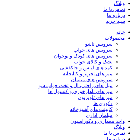
وبلاگ
تماس با ما
درباره ما
سبد خرید
خانه
محصولات
سرویس تاشو
سرویس های خواب
سرویس های کودک و نوجوان
تشک و کالای خواب
کمد های لباس و جاکفشی
میز های تحریر و کتابخانه
سرویس های مبلمان
مبل های راحتی، ال و تخت خواب شو
میز های ناهارخوری و کنسول ها
میز های تلویزیون
دکوری ها
کابینت های آشپزخانه
مبلمان اداری
واحد معماری و دکوراسیون
وبلاگ
تماس با ما
درباره ما