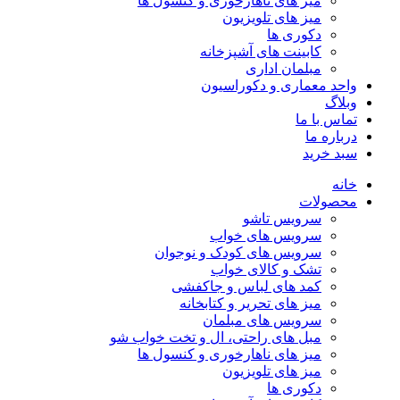
میز های ناهارخوری و کنسول ها
میز های تلویزیون
دکوری ها
کابینت های آشپزخانه
مبلمان اداری
واحد معماری و دکوراسیون
وبلاگ
تماس با ما
درباره ما
سبد خرید
خانه
محصولات
سرویس تاشو
سرویس های خواب
سرویس های کودک و نوجوان
تشک و کالای خواب
کمد های لباس و جاکفشی
میز های تحریر و کتابخانه
سرویس های مبلمان
مبل های راحتی، ال و تخت خواب شو
میز های ناهارخوری و کنسول ها
میز های تلویزیون
دکوری ها