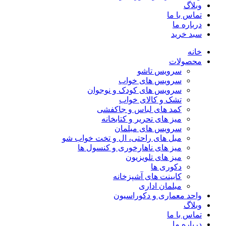
وبلاگ
تماس با ما
درباره ما
سبد خرید
خانه
محصولات
سرویس تاشو
سرویس های خواب
سرویس های کودک و نوجوان
تشک و کالای خواب
کمد های لباس و جاکفشی
میز های تحریر و کتابخانه
سرویس های مبلمان
مبل های راحتی، ال و تخت خواب شو
میز های ناهارخوری و کنسول ها
میز های تلویزیون
دکوری ها
کابینت های آشپزخانه
مبلمان اداری
واحد معماری و دکوراسیون
وبلاگ
تماس با ما
درباره ما