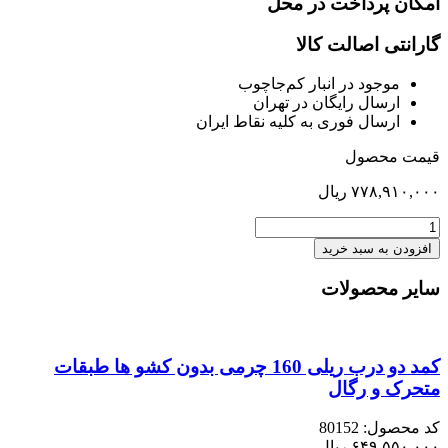
امکان پرداخت در محل
گارانتی اصالت کالا
موجود در انبار کم‌‌جاچوب
ارسال رایگان در تهران
ارسال فوری به کلیه نقاط ایران
قیمت محصول
۷۷۸,۹۱۰,۰۰۰
ریال
تخت
140
افزودن به سبد خرید
کف
متحرک
سایر محصولات
هایکا
راش
عدد
کمد دو درب ریلی 160 چرمی بدون کشو ها طبقات
متحرک و رگال
کد محصول: 80152
۶۴۹,۵۵۰,۰۰۰
ریال