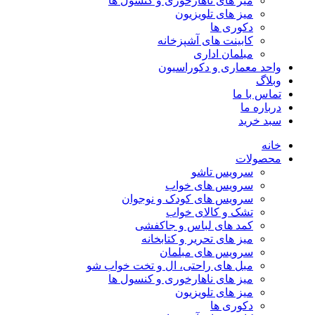
میز های ناهارخوری و کنسول ها
میز های تلویزیون
دکوری ها
کابینت های آشپزخانه
مبلمان اداری
واحد معماری و دکوراسیون
وبلاگ
تماس با ما
درباره ما
سبد خرید
خانه
محصولات
سرویس تاشو
سرویس های خواب
سرویس های کودک و نوجوان
تشک و کالای خواب
کمد های لباس و جاکفشی
میز های تحریر و کتابخانه
سرویس های مبلمان
مبل های راحتی، ال و تخت خواب شو
میز های ناهارخوری و کنسول ها
میز های تلویزیون
دکوری ها