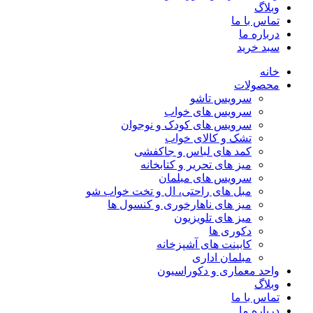
وبلاگ
تماس با ما
درباره ما
سبد خرید
خانه
محصولات
سرویس تاشو
سرویس های خواب
سرویس های کودک و نوجوان
تشک و کالای خواب
کمد های لباس و جاکفشی
میز های تحریر و کتابخانه
سرویس های مبلمان
مبل های راحتی، ال و تخت خواب شو
میز های ناهارخوری و کنسول ها
میز های تلویزیون
دکوری ها
کابینت های آشپزخانه
مبلمان اداری
واحد معماری و دکوراسیون
وبلاگ
تماس با ما
درباره ما