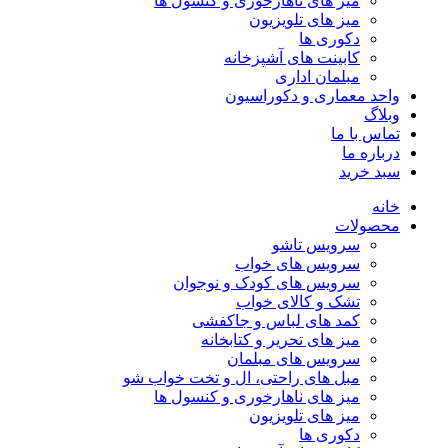
میز های ناهارخوری و کنسول ها
میز های تلویزیون
دکوری ها
کابینت های آشپزخانه
مبلمان اداری
واحد معماری و دکوراسیون
وبلاگ
تماس با ما
درباره ما
سبد خرید
خانه
محصولات
سرویس تاشو
سرویس های خواب
سرویس های کودک و نوجوان
تشک و کالای خواب
کمد های لباس و جاکفشی
میز های تحریر و کتابخانه
سرویس های مبلمان
مبل های راحتی، ال و تخت خواب شو
میز های ناهارخوری و کنسول ها
میز های تلویزیون
دکوری ها