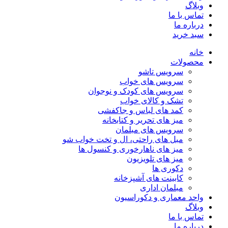
وبلاگ
تماس با ما
درباره ما
سبد خرید
خانه
محصولات
سرویس تاشو
سرویس های خواب
سرویس های کودک و نوجوان
تشک و کالای خواب
کمد های لباس و جاکفشی
میز های تحریر و کتابخانه
سرویس های مبلمان
مبل های راحتی، ال و تخت خواب شو
میز های ناهارخوری و کنسول ها
میز های تلویزیون
دکوری ها
کابینت های آشپزخانه
مبلمان اداری
واحد معماری و دکوراسیون
وبلاگ
تماس با ما
درباره ما