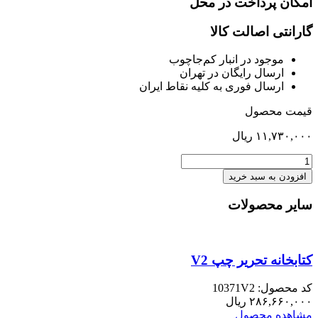
امکان پرداخت در محل
گارانتی اصالت کالا
موجود در انبار کم‌‌جاچوب
ارسال رایگان در تهران
ارسال فوری به کلیه نقاط ایران
قیمت محصول
۱۱,۷۳۰,۰۰۰
ریال
درب
چوبی
افزودن به سبد خرید
براق
برای
سایر محصولات
میز
کامپیوتر95
عدد
کتابخانه تحریر چپ V2
کد محصول: 10371V2
۲۸۶,۶۶۰,۰۰۰
ریال
مشاهده محصول