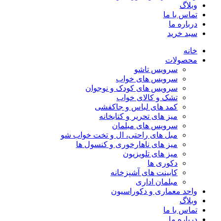
وبلاگ
تماس با ما
درباره ما
سبد خرید
خانه
محصولات
سرویس تاشو
سرویس های خواب
سرویس های کودک و نوجوان
تشک و کالای خواب
کمد های لباس و جاکفشی
میز های تحریر و کتابخانه
سرویس های مبلمان
مبل های راحتی، ال و تخت خواب شو
میز های ناهارخوری و کنسول ها
میز های تلویزیون
دکوری ها
کابینت های آشپزخانه
مبلمان اداری
واحد معماری و دکوراسیون
وبلاگ
تماس با ما
درباره ما