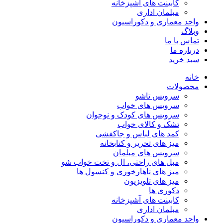
کابینت های آشپزخانه
مبلمان اداری
واحد معماری و دکوراسیون
وبلاگ
تماس با ما
درباره ما
سبد خرید
خانه
محصولات
سرویس تاشو
سرویس های خواب
سرویس های کودک و نوجوان
تشک و کالای خواب
کمد های لباس و جاکفشی
میز های تحریر و کتابخانه
سرویس های مبلمان
مبل های راحتی، ال و تخت خواب شو
میز های ناهارخوری و کنسول ها
میز های تلویزیون
دکوری ها
کابینت های آشپزخانه
مبلمان اداری
واحد معماری و دکوراسیون