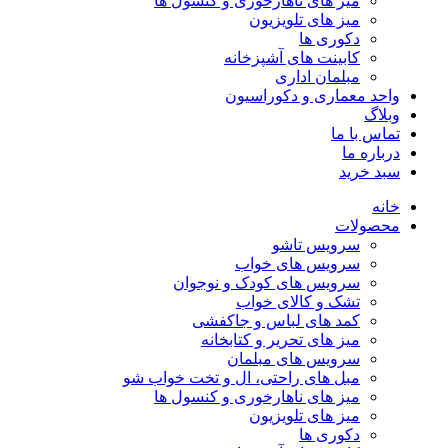
میز های ناهارخوری و کنسول ها
میز های تلویزیون
دکوری ها
کابینت های آشپزخانه
مبلمان اداری
واحد معماری و دکوراسیون
وبلاگ
تماس با ما
درباره ما
سبد خرید
خانه
محصولات
سرویس تاشو
سرویس های خواب
سرویس های کودک و نوجوان
تشک و کالای خواب
کمد های لباس و جاکفشی
میز های تحریر و کتابخانه
سرویس های مبلمان
مبل های راحتی، ال و تخت خواب شو
میز های ناهارخوری و کنسول ها
میز های تلویزیون
دکوری ها