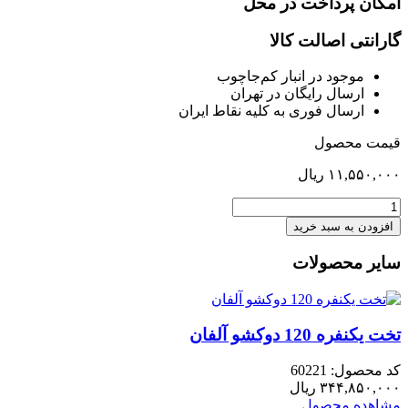
امکان پرداخت در محل
گارانتی اصالت کالا
موجود در انبار کم‌‌جاچوب
ارسال رایگان در تهران
ارسال فوری به کلیه نقاط ایران
قیمت محصول
۱۱,۵۵۰,۰۰۰
ریال
طبقه
اضافی
افزودن به سبد خرید
کمد
چپ
سایر محصولات
و
راست
تخت
بوفه
تخت یکنفره 120 دوکشو آلفان
رابین
عدد
کد محصول: 60221
۳۴۴,۸۵۰,۰۰۰
ریال
مشاهده محصول