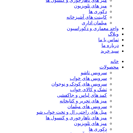
میز های ناهارخوری و کنسول ها
میز های تلویزیون
دکوری ها
کابینت های آشپزخانه
مبلمان اداری
واحد معماری و دکوراسیون
وبلاگ
تماس با ما
درباره ما
سبد خرید
خانه
محصولات
سرویس تاشو
سرویس های خواب
سرویس های کودک و نوجوان
تشک و کالای خواب
کمد های لباس و جاکفشی
میز های تحریر و کتابخانه
سرویس های مبلمان
مبل های راحتی، ال و تخت خواب شو
میز های ناهارخوری و کنسول ها
میز های تلویزیون
دکوری ها