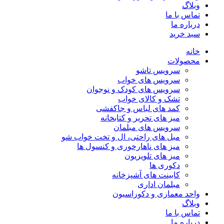
وبلاگ
تماس با ما
درباره ما
سبد خرید
خانه
محصولات
سرویس تاشو
سرویس های خواب
سرویس های کودک و نوجوان
تشک و کالای خواب
کمد های لباس و جاکفشی
میز های تحریر و کتابخانه
سرویس های مبلمان
مبل های راحتی، ال و تخت خواب شو
میز های ناهارخوری و کنسول ها
میز های تلویزیون
دکوری ها
کابینت های آشپزخانه
مبلمان اداری
واحد معماری و دکوراسیون
وبلاگ
تماس با ما
درباره ما