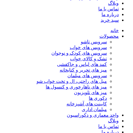
وبلاگ
تماس با ما
درباره ما
سبد خرید
خانه
محصولات
سرویس تاشو
سرویس های خواب
سرویس های کودک و نوجوان
تشک و کالای خواب
کمد های لباس و جاکفشی
میز های تحریر و کتابخانه
سرویس های مبلمان
مبل های راحتی، ال و تخت خواب شو
میز های ناهارخوری و کنسول ها
میز های تلویزیون
دکوری ها
کابینت های آشپزخانه
مبلمان اداری
واحد معماری و دکوراسیون
وبلاگ
تماس با ما
درباره ما