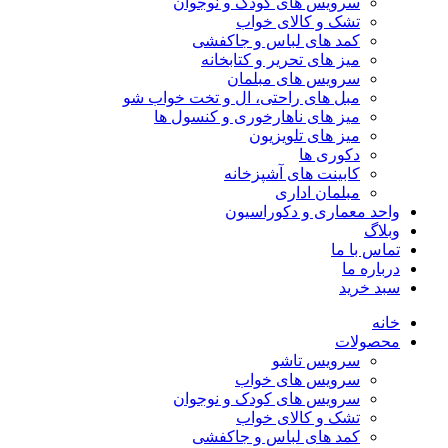
سرویس های کودک و نوجوان
تشک و کالای خواب
کمد های لباس و جاکفشی
میز های تحریر و کتابخانه
سرویس های مبلمان
مبل های راحتی، ال و تخت خواب شو
میز های ناهارخوری و کنسول ها
میز های تلویزیون
دکوری ها
کابینت های آشپزخانه
مبلمان اداری
واحد معماری و دکوراسیون
وبلاگ
تماس با ما
درباره ما
سبد خرید
خانه
محصولات
سرویس تاشو
سرویس های خواب
سرویس های کودک و نوجوان
تشک و کالای خواب
کمد های لباس و جاکفشی