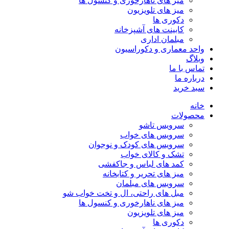
میز های ناهارخوری و کنسول ها
میز های تلویزیون
دکوری ها
کابینت های آشپزخانه
مبلمان اداری
واحد معماری و دکوراسیون
وبلاگ
تماس با ما
درباره ما
سبد خرید
خانه
محصولات
سرویس تاشو
سرویس های خواب
سرویس های کودک و نوجوان
تشک و کالای خواب
کمد های لباس و جاکفشی
میز های تحریر و کتابخانه
سرویس های مبلمان
مبل های راحتی، ال و تخت خواب شو
میز های ناهارخوری و کنسول ها
میز های تلویزیون
دکوری ها