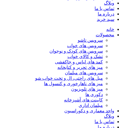
وبلاگ
تماس با ما
درباره ما
سبد خرید
خانه
محصولات
سرویس تاشو
سرویس های خواب
سرویس های کودک و نوجوان
تشک و کالای خواب
کمد های لباس و جاکفشی
میز های تحریر و کتابخانه
سرویس های مبلمان
مبل های راحتی، ال و تخت خواب شو
میز های ناهارخوری و کنسول ها
میز های تلویزیون
دکوری ها
کابینت های آشپزخانه
مبلمان اداری
واحد معماری و دکوراسیون
وبلاگ
تماس با ما
درباره ما