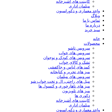
کابینت های آشپزخانه
مبلمان اداری
واحد معماری و دکوراسیون
وبلاگ
تماس با ما
درباره ما
سبد خرید
خانه
محصولات
سرویس تاشو
سرویس های خواب
سرویس های کودک و نوجوان
تشک و کالای خواب
کمد های لباس و جاکفشی
میز های تحریر و کتابخانه
سرویس های مبلمان
مبل های راحتی، ال و تخت خواب شو
میز های ناهارخوری و کنسول ها
میز های تلویزیون
دکوری ها
کابینت های آشپزخانه
مبلمان اداری
واحد معماری و دکوراسیون