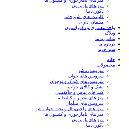
میز های ناهارخوری و کنسول ها
میز های تلویزیون
دکوری ها
کابینت های آشپزخانه
مبلمان اداری
واحد معماری و دکوراسیون
وبلاگ
تماس با ما
درباره ما
سبد خرید
خانه
محصولات
سرویس تاشو
سرویس های خواب
سرویس های کودک و نوجوان
تشک و کالای خواب
کمد های لباس و جاکفشی
میز های تحریر و کتابخانه
سرویس های مبلمان
مبل های راحتی، ال و تخت خواب شو
میز های ناهارخوری و کنسول ها
میز های تلویزیون
دکوری ها