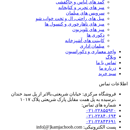
کمد های لباس و جاکفشی
میز های تحریر و کتابخانه
سرویس های مبلمان
مبل های راحتی، ال و تخت خواب شو
میز های ناهارخوری و کنسول ها
میز های تلویزیون
دکوری ها
کابینت های آشپزخانه
مبلمان اداری
واحد معماری و دکوراسیون
وبلاگ
تماس با ما
درباره ما
سبد خرید
اطلاعات تماس
فروشگاه مرکزی: خیابان شریعتی،بالاتر از پل سید خندان
،نرسیده به پل همت مقابل پارک شریعتی پلاک ۱۰۱۷
شماره های تماس:
۰۲۱-۲۲۸۵۵۹۲۰
۰۲۱-۲۲۸۴۰۶۹۴
۰۲۱-۲۲۸۴۳۶۹۱
پست الکترونیکی: info[@]kamjachoob.com