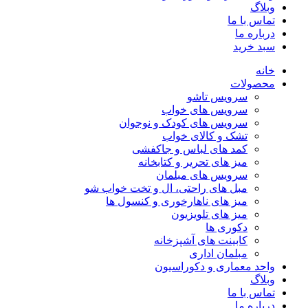
وبلاگ
تماس با ما
درباره ما
سبد خرید
خانه
محصولات
سرویس تاشو
سرویس های خواب
سرویس های کودک و نوجوان
تشک و کالای خواب
کمد های لباس و جاکفشی
میز های تحریر و کتابخانه
سرویس های مبلمان
مبل های راحتی، ال و تخت خواب شو
میز های ناهارخوری و کنسول ها
میز های تلویزیون
دکوری ها
کابینت های آشپزخانه
مبلمان اداری
واحد معماری و دکوراسیون
وبلاگ
تماس با ما
درباره ما