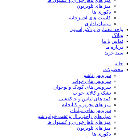
میز های ناهارخوری و کنسول ها
میز های تلویزیون
دکوری ها
کابینت های آشپزخانه
مبلمان اداری
واحد معماری و دکوراسیون
وبلاگ
تماس با ما
درباره ما
سبد خرید
خانه
محصولات
سرویس تاشو
سرویس های خواب
سرویس های کودک و نوجوان
تشک و کالای خواب
کمد های لباس و جاکفشی
میز های تحریر و کتابخانه
سرویس های مبلمان
مبل های راحتی، ال و تخت خواب شو
میز های ناهارخوری و کنسول ها
میز های تلویزیون
دکوری ها