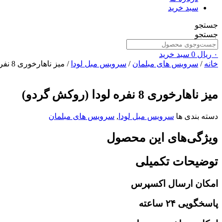
سبد خرید
جستجو
جستجو
۰
ریال
0
سبد خرید
خانه
/
سرویس های مبلمان
/
سرویس مبل لودا
/ میز ناهارخوری 8 نفره لودا (روکش گردو)
میز ناهارخوری 8 نفره لودا (روکش گردو)
دسته بندی ها
سرویس مبل لودا
,
سرویس های مبلمان
ویژگی‌های این محصول
توضیحات تکمیلی
امکان ارسال اکسپرس
پاسخگویی ۲۴ ساعته