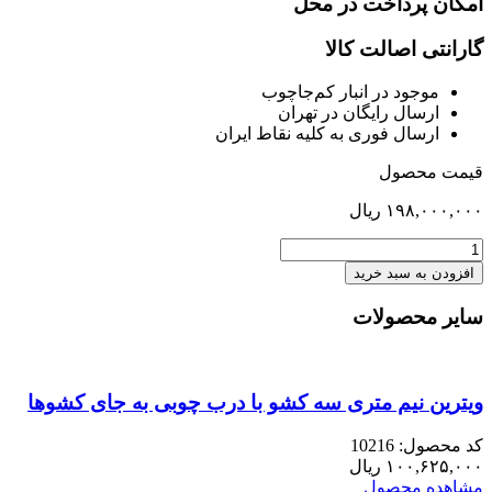
امکان پرداخت در محل
گارانتی اصالت کالا
موجود در انبار کم‌‌جاچوب
ارسال رایگان در تهران
ارسال فوری به کلیه نقاط ایران
قیمت محصول
۱۹۸,۰۰۰,۰۰۰
ریال
میز
ناهارخوری
افزودن به سبد خرید
8
نفره
سایر محصولات
لودا
(روکش
گردو)
عدد
ویترین نیم متری سه کشو با درب چوبی به جای کشوها
کد محصول: 10216
۱۰۰,۶۲۵,۰۰۰
ریال
مشاهده محصول