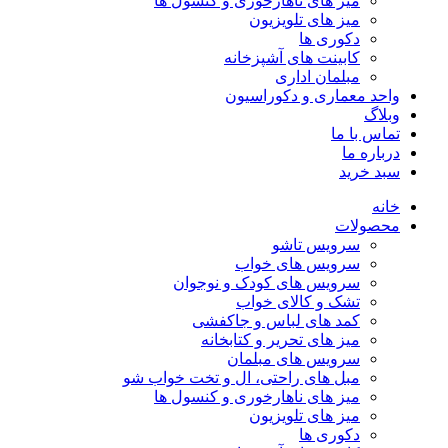
میز های ناهارخوری و کنسول ها
میز های تلویزیون
دکوری ها
کابینت های آشپزخانه
مبلمان اداری
واحد معماری و دکوراسیون
وبلاگ
تماس با ما
درباره ما
سبد خرید
خانه
محصولات
سرویس تاشو
سرویس های خواب
سرویس های کودک و نوجوان
تشک و کالای خواب
کمد های لباس و جاکفشی
میز های تحریر و کتابخانه
سرویس های مبلمان
مبل های راحتی، ال و تخت خواب شو
میز های ناهارخوری و کنسول ها
میز های تلویزیون
دکوری ها