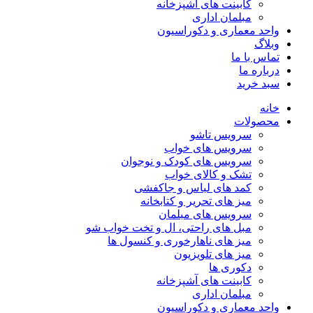
کابینت های آشپزخانه
مبلمان اداری
واحد معماری و دکوراسیون
وبلاگ
تماس با ما
درباره ما
سبد خرید
خانه
محصولات
سرویس تاشو
سرویس های خواب
سرویس های کودک و نوجوان
تشک و کالای خواب
کمد های لباس و جاکفشی
میز های تحریر و کتابخانه
سرویس های مبلمان
مبل های راحتی، ال و تخت خواب شو
میز های ناهارخوری و کنسول ها
میز های تلویزیون
دکوری ها
کابینت های آشپزخانه
مبلمان اداری
واحد معماری و دکوراسیون