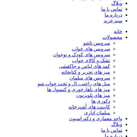
وبلاگ
تماس با ما
درباره ما
سبد خرید
خانه
محصولات
سرویس تاشو
سرویس های خواب
سرویس های کودک و نوجوان
تشک و کالای خواب
کمد های لباس و جاکفشی
میز های تحریر و کتابخانه
سرویس های مبلمان
مبل های راحتی، ال و تخت خواب شو
میز های ناهارخوری و کنسول ها
میز های تلویزیون
دکوری ها
کابینت های آشپزخانه
مبلمان اداری
واحد معماری و دکوراسیون
وبلاگ
تماس با ما
درباره ما