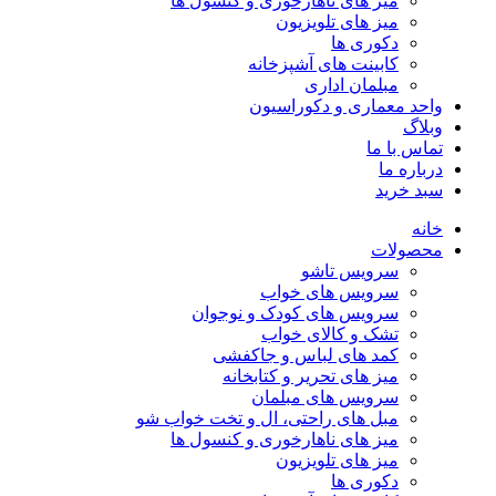
میز های ناهارخوری و کنسول ها
میز های تلویزیون
دکوری ها
کابینت های آشپزخانه
مبلمان اداری
واحد معماری و دکوراسیون
وبلاگ
تماس با ما
درباره ما
سبد خرید
خانه
محصولات
سرویس تاشو
سرویس های خواب
سرویس های کودک و نوجوان
تشک و کالای خواب
کمد های لباس و جاکفشی
میز های تحریر و کتابخانه
سرویس های مبلمان
مبل های راحتی، ال و تخت خواب شو
میز های ناهارخوری و کنسول ها
میز های تلویزیون
دکوری ها