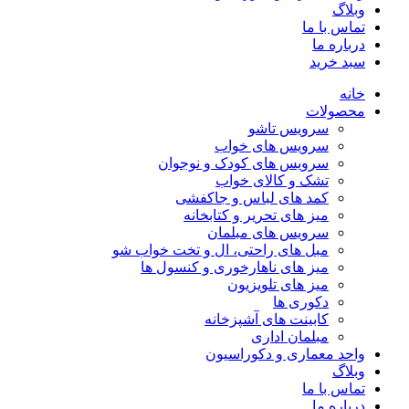
وبلاگ
تماس با ما
درباره ما
سبد خرید
خانه
محصولات
سرویس تاشو
سرویس های خواب
سرویس های کودک و نوجوان
تشک و کالای خواب
کمد های لباس و جاکفشی
میز های تحریر و کتابخانه
سرویس های مبلمان
مبل های راحتی، ال و تخت خواب شو
میز های ناهارخوری و کنسول ها
میز های تلویزیون
دکوری ها
کابینت های آشپزخانه
مبلمان اداری
واحد معماری و دکوراسیون
وبلاگ
تماس با ما
درباره ما