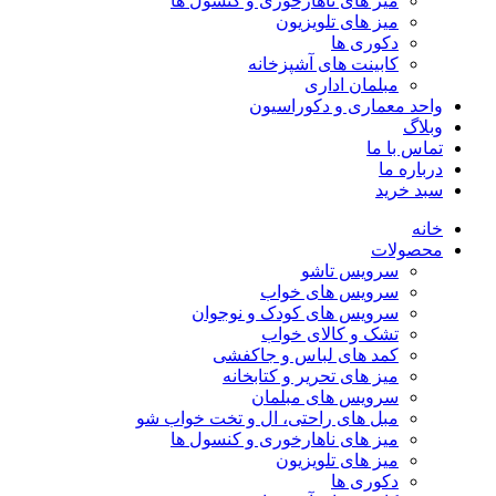
میز های ناهارخوری و کنسول ها
میز های تلویزیون
دکوری ها
کابینت های آشپزخانه
مبلمان اداری
واحد معماری و دکوراسیون
وبلاگ
تماس با ما
درباره ما
سبد خرید
خانه
محصولات
سرویس تاشو
سرویس های خواب
سرویس های کودک و نوجوان
تشک و کالای خواب
کمد های لباس و جاکفشی
میز های تحریر و کتابخانه
سرویس های مبلمان
مبل های راحتی، ال و تخت خواب شو
میز های ناهارخوری و کنسول ها
میز های تلویزیون
دکوری ها