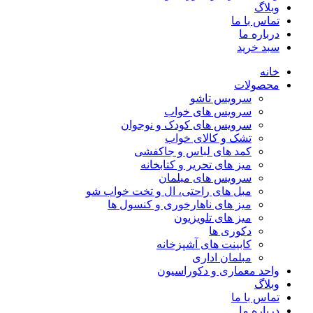
وبلاگ
تماس با ما
درباره ما
سبد خرید
خانه
محصولات
سرویس تاشو
سرویس های خواب
سرویس های کودک و نوجوان
تشک و کالای خواب
کمد های لباس و جاکفشی
میز های تحریر و کتابخانه
سرویس های مبلمان
مبل های راحتی، ال و تخت خواب شو
میز های ناهارخوری و کنسول ها
میز های تلویزیون
دکوری ها
کابینت های آشپزخانه
مبلمان اداری
واحد معماری و دکوراسیون
وبلاگ
تماس با ما
درباره ما