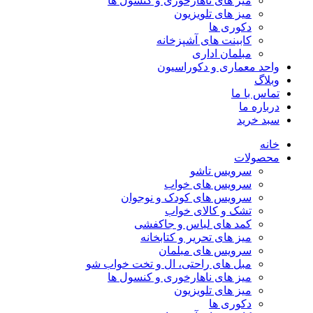
میز های ناهارخوری و کنسول ها
میز های تلویزیون
دکوری ها
کابینت های آشپزخانه
مبلمان اداری
واحد معماری و دکوراسیون
وبلاگ
تماس با ما
درباره ما
سبد خرید
خانه
محصولات
سرویس تاشو
سرویس های خواب
سرویس های کودک و نوجوان
تشک و کالای خواب
کمد های لباس و جاکفشی
میز های تحریر و کتابخانه
سرویس های مبلمان
مبل های راحتی، ال و تخت خواب شو
میز های ناهارخوری و کنسول ها
میز های تلویزیون
دکوری ها