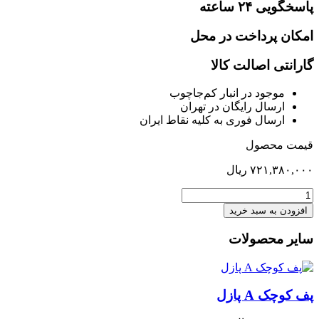
پاسخگویی ۲۴ ساعته
امکان پرداخت در محل
گارانتی اصالت کالا
موجود در انبار کم‌‌جاچوب
ارسال رایگان در تهران
ارسال فوری به کلیه نقاط ایران
قیمت محصول
۷۲۱,۳۸۰,۰۰۰
ریال
کمد
دو
افزودن به سبد خرید
درب
ریلی
سایر محصولات
160
بدون
طبقات
متحرک
پف کوچک A پازل
و
رگال