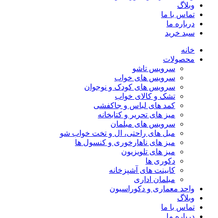
وبلاگ
تماس با ما
درباره ما
سبد خرید
خانه
محصولات
سرویس تاشو
سرویس های خواب
سرویس های کودک و نوجوان
تشک و کالای خواب
کمد های لباس و جاکفشی
میز های تحریر و کتابخانه
سرویس های مبلمان
مبل های راحتی، ال و تخت خواب شو
میز های ناهارخوری و کنسول ها
میز های تلویزیون
دکوری ها
کابینت های آشپزخانه
مبلمان اداری
واحد معماری و دکوراسیون
وبلاگ
تماس با ما
درباره ما