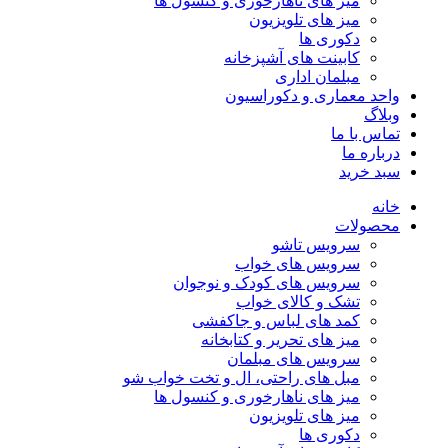
میز های ناهارخوری و کنسول ها
میز های تلویزیون
دکوری ها
کابینت های آشپزخانه
مبلمان اداری
واحد معماری و دکوراسیون
وبلاگ
تماس با ما
درباره ما
سبد خرید
خانه
محصولات
سرویس تاشو
سرویس های خواب
سرویس های کودک و نوجوان
تشک و کالای خواب
کمد های لباس و جاکفشی
میز های تحریر و کتابخانه
سرویس های مبلمان
مبل های راحتی، ال و تخت خواب شو
میز های ناهارخوری و کنسول ها
میز های تلویزیون
دکوری ها