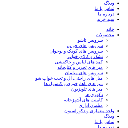
وبلاگ
تماس با ما
درباره ما
سبد خرید
خانه
محصولات
سرویس تاشو
سرویس های خواب
سرویس های کودک و نوجوان
تشک و کالای خواب
کمد های لباس و جاکفشی
میز های تحریر و کتابخانه
سرویس های مبلمان
مبل های راحتی، ال و تخت خواب شو
میز های ناهارخوری و کنسول ها
میز های تلویزیون
دکوری ها
کابینت های آشپزخانه
مبلمان اداری
واحد معماری و دکوراسیون
وبلاگ
تماس با ما
درباره ما