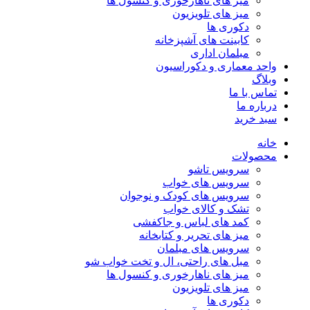
میز های ناهارخوری و کنسول ها
میز های تلویزیون
دکوری ها
کابینت های آشپزخانه
مبلمان اداری
واحد معماری و دکوراسیون
وبلاگ
تماس با ما
درباره ما
سبد خرید
خانه
محصولات
سرویس تاشو
سرویس های خواب
سرویس های کودک و نوجوان
تشک و کالای خواب
کمد های لباس و جاکفشی
میز های تحریر و کتابخانه
سرویس های مبلمان
مبل های راحتی، ال و تخت خواب شو
میز های ناهارخوری و کنسول ها
میز های تلویزیون
دکوری ها