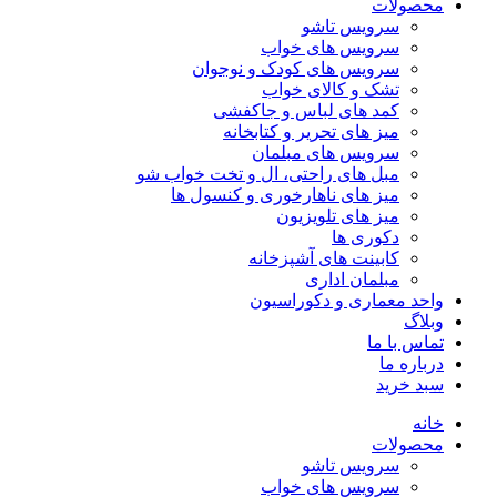
محصولات
سرویس تاشو
سرویس های خواب
سرویس های کودک و نوجوان
تشک و کالای خواب
کمد های لباس و جاکفشی
میز های تحریر و کتابخانه
سرویس های مبلمان
مبل های راحتی، ال و تخت خواب شو
میز های ناهارخوری و کنسول ها
میز های تلویزیون
دکوری ها
کابینت های آشپزخانه
مبلمان اداری
واحد معماری و دکوراسیون
وبلاگ
تماس با ما
درباره ما
سبد خرید
خانه
محصولات
سرویس تاشو
سرویس های خواب