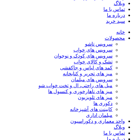
وبلاگ
تماس با ما
درباره ما
سبد خرید
خانه
محصولات
سرویس تاشو
سرویس های خواب
سرویس های کودک و نوجوان
تشک و کالای خواب
کمد های لباس و جاکفشی
میز های تحریر و کتابخانه
سرویس های مبلمان
مبل های راحتی، ال و تخت خواب شو
میز های ناهارخوری و کنسول ها
میز های تلویزیون
دکوری ها
کابینت های آشپزخانه
مبلمان اداری
واحد معماری و دکوراسیون
وبلاگ
تماس با ما
درباره ما