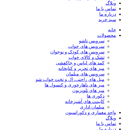
وبلاگ
تماس با ما
درباره ما
سبد خرید
خانه
محصولات
سرویس تاشو
سرویس های خواب
سرویس های کودک و نوجوان
تشک و کالای خواب
کمد های لباس و جاکفشی
میز های تحریر و کتابخانه
سرویس های مبلمان
مبل های راحتی، ال و تخت خواب شو
میز های ناهارخوری و کنسول ها
میز های تلویزیون
دکوری ها
کابینت های آشپزخانه
مبلمان اداری
واحد معماری و دکوراسیون
وبلاگ
تماس با ما
درباره ما