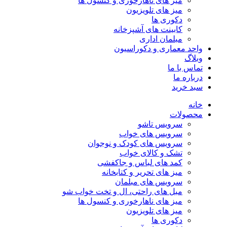
میز های ناهارخوری و کنسول ها
میز های تلویزیون
دکوری ها
کابینت های آشپزخانه
مبلمان اداری
واحد معماری و دکوراسیون
وبلاگ
تماس با ما
درباره ما
سبد خرید
خانه
محصولات
سرویس تاشو
سرویس های خواب
سرویس های کودک و نوجوان
تشک و کالای خواب
کمد های لباس و جاکفشی
میز های تحریر و کتابخانه
سرویس های مبلمان
مبل های راحتی، ال و تخت خواب شو
میز های ناهارخوری و کنسول ها
میز های تلویزیون
دکوری ها