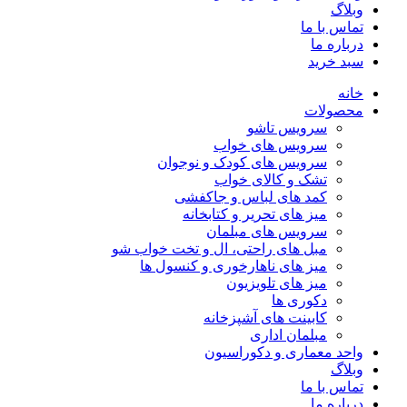
وبلاگ
تماس با ما
درباره ما
سبد خرید
خانه
محصولات
سرویس تاشو
سرویس های خواب
سرویس های کودک و نوجوان
تشک و کالای خواب
کمد های لباس و جاکفشی
میز های تحریر و کتابخانه
سرویس های مبلمان
مبل های راحتی، ال و تخت خواب شو
میز های ناهارخوری و کنسول ها
میز های تلویزیون
دکوری ها
کابینت های آشپزخانه
مبلمان اداری
واحد معماری و دکوراسیون
وبلاگ
تماس با ما
درباره ما