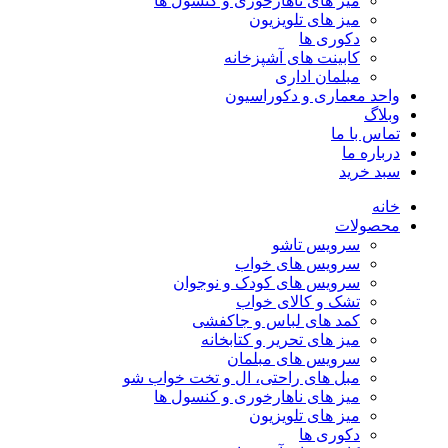
میز های ناهارخوری و کنسول ها
میز های تلویزیون
دکوری ها
کابینت های آشپزخانه
مبلمان اداری
واحد معماری و دکوراسیون
وبلاگ
تماس با ما
درباره ما
سبد خرید
خانه
محصولات
سرویس تاشو
سرویس های خواب
سرویس های کودک و نوجوان
تشک و کالای خواب
کمد های لباس و جاکفشی
میز های تحریر و کتابخانه
سرویس های مبلمان
مبل های راحتی، ال و تخت خواب شو
میز های ناهارخوری و کنسول ها
میز های تلویزیون
دکوری ها