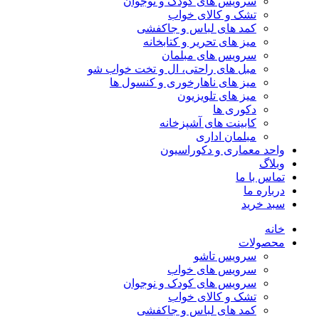
سرویس های کودک و نوجوان
تشک و کالای خواب
کمد های لباس و جاکفشی
میز های تحریر و کتابخانه
سرویس های مبلمان
مبل های راحتی، ال و تخت خواب شو
میز های ناهارخوری و کنسول ها
میز های تلویزیون
دکوری ها
کابینت های آشپزخانه
مبلمان اداری
واحد معماری و دکوراسیون
وبلاگ
تماس با ما
درباره ما
سبد خرید
خانه
محصولات
سرویس تاشو
سرویس های خواب
سرویس های کودک و نوجوان
تشک و کالای خواب
کمد های لباس و جاکفشی