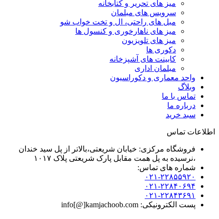
میز های تحریر و کتابخانه
سرویس های مبلمان
مبل های راحتی، ال و تخت خواب شو
میز های ناهارخوری و کنسول ها
میز های تلویزیون
دکوری ها
کابینت های آشپزخانه
مبلمان اداری
واحد معماری و دکوراسیون
وبلاگ
تماس با ما
درباره ما
سبد خرید
اطلاعات تماس
فروشگاه مرکزی: خیابان شریعتی،بالاتر از پل سید خندان
،نرسیده به پل همت مقابل پارک شریعتی پلاک ۱۰۱۷
شماره های تماس:
۰۲۱-۲۲۸۵۵۹۲۰
۰۲۱-۲۲۸۴۰۶۹۴
۰۲۱-۲۲۸۴۳۶۹۱
پست الکترونیکی: info[@]kamjachoob.com