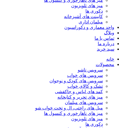
میز های ناهارخوری و کنسول ها
میز های تلویزیون
دکوری ها
کابینت های آشپزخانه
مبلمان اداری
واحد معماری و دکوراسیون
وبلاگ
تماس با ما
درباره ما
سبد خرید
خانه
محصولات
سرویس تاشو
سرویس های خواب
سرویس های کودک و نوجوان
تشک و کالای خواب
کمد های لباس و جاکفشی
میز های تحریر و کتابخانه
سرویس های مبلمان
مبل های راحتی، ال و تخت خواب شو
میز های ناهارخوری و کنسول ها
میز های تلویزیون
دکوری ها