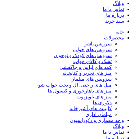
وبلاگ
تماس با ما
درباره ما
سبد خرید
خانه
محصولات
سرویس تاشو
سرویس های خواب
سرویس های کودک و نوجوان
تشک و کالای خواب
کمد های لباس و جاکفشی
میز های تحریر و کتابخانه
سرویس های مبلمان
مبل های راحتی، ال و تخت خواب شو
میز های ناهارخوری و کنسول ها
میز های تلویزیون
دکوری ها
کابینت های آشپزخانه
مبلمان اداری
واحد معماری و دکوراسیون
وبلاگ
تماس با ما
درباره ما