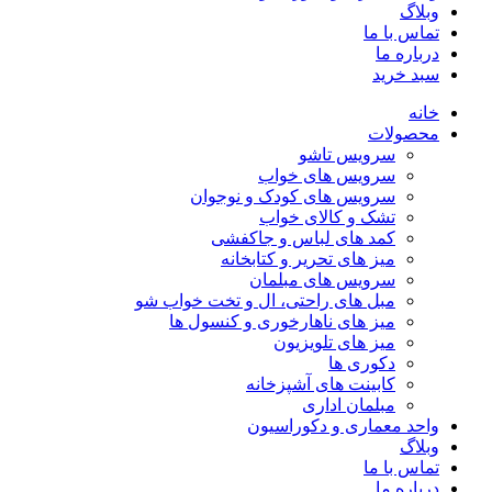
وبلاگ
تماس با ما
درباره ما
سبد خرید
خانه
محصولات
سرویس تاشو
سرویس های خواب
سرویس های کودک و نوجوان
تشک و کالای خواب
کمد های لباس و جاکفشی
میز های تحریر و کتابخانه
سرویس های مبلمان
مبل های راحتی، ال و تخت خواب شو
میز های ناهارخوری و کنسول ها
میز های تلویزیون
دکوری ها
کابینت های آشپزخانه
مبلمان اداری
واحد معماری و دکوراسیون
وبلاگ
تماس با ما
درباره ما