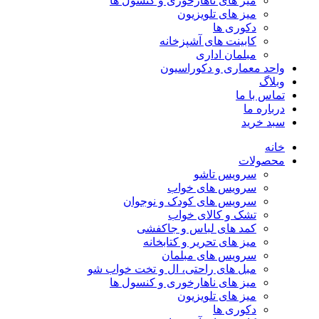
میز های ناهارخوری و کنسول ها
میز های تلویزیون
دکوری ها
کابینت های آشپزخانه
مبلمان اداری
واحد معماری و دکوراسیون
وبلاگ
تماس با ما
درباره ما
سبد خرید
خانه
محصولات
سرویس تاشو
سرویس های خواب
سرویس های کودک و نوجوان
تشک و کالای خواب
کمد های لباس و جاکفشی
میز های تحریر و کتابخانه
سرویس های مبلمان
مبل های راحتی، ال و تخت خواب شو
میز های ناهارخوری و کنسول ها
میز های تلویزیون
دکوری ها