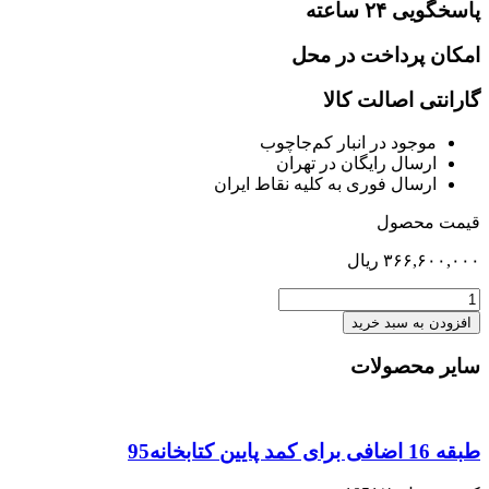
پاسخگویی ۲۴ ساعته
امکان پرداخت در محل
گارانتی اصالت کالا
موجود در انبار کم‌‌جاچوب
ارسال رایگان در تهران
ارسال فوری به کلیه نقاط ایران
قیمت محصول
۳۶۶,۶۰۰,۰۰۰
ریال
تخت
دو
افزودن به سبد خرید
نفره
140
سایر محصولات
تاشو
پایه
معلق
عمق
طبقه 16 اضافی برای کمد پایین کتابخانه95
60
با