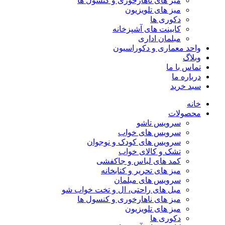
میز های ناهارخوری و کنسول ها
میز های تلویزیون
دکوری ها
کابینت های آشپزخانه
مبلمان اداری
واحد معماری و دکوراسیون
وبلاگ
تماس با ما
درباره ما
سبد خرید
خانه
محصولات
سرویس تاشو
سرویس های خواب
سرویس های کودک و نوجوان
تشک و کالای خواب
کمد های لباس و جاکفشی
میز های تحریر و کتابخانه
سرویس های مبلمان
مبل های راحتی، ال و تخت خواب شو
میز های ناهارخوری و کنسول ها
میز های تلویزیون
دکوری ها