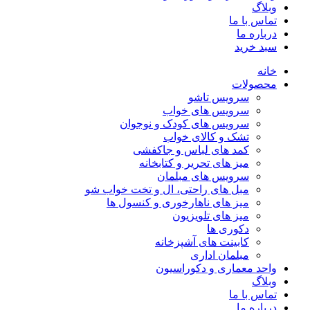
وبلاگ
تماس با ما
درباره ما
سبد خرید
خانه
محصولات
سرویس تاشو
سرویس های خواب
سرویس های کودک و نوجوان
تشک و کالای خواب
کمد های لباس و جاکفشی
میز های تحریر و کتابخانه
سرویس های مبلمان
مبل های راحتی، ال و تخت خواب شو
میز های ناهارخوری و کنسول ها
میز های تلویزیون
دکوری ها
کابینت های آشپزخانه
مبلمان اداری
واحد معماری و دکوراسیون
وبلاگ
تماس با ما
درباره ما