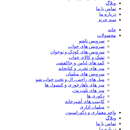
وبلاگ
تماس با ما
درباره ما
سبد خرید
خانه
محصولات
سرویس تاشو
سرویس های خواب
سرویس های کودک و نوجوان
تشک و کالای خواب
کمد های لباس و جاکفشی
میز های تحریر و کتابخانه
سرویس های مبلمان
مبل های راحتی، ال و تخت خواب شو
میز های ناهارخوری و کنسول ها
میز های تلویزیون
دکوری ها
کابینت های آشپزخانه
مبلمان اداری
واحد معماری و دکوراسیون
وبلاگ
تماس با ما
درباره ما