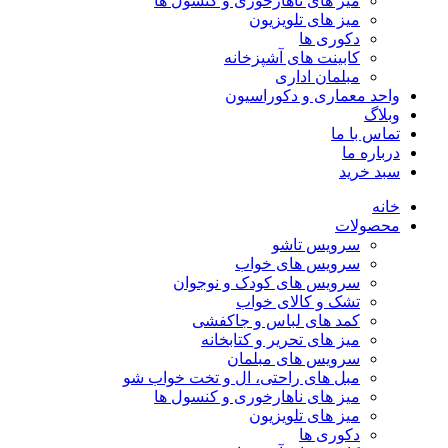
میز های ناهارخوری و کنسول ها
میز های تلویزیون
دکوری ها
کابینت های آشپزخانه
مبلمان اداری
واحد معماری و دکوراسیون
وبلاگ
تماس با ما
درباره ما
سبد خرید
خانه
محصولات
سرویس تاشو
سرویس های خواب
سرویس های کودک و نوجوان
تشک و کالای خواب
کمد های لباس و جاکفشی
میز های تحریر و کتابخانه
سرویس های مبلمان
مبل های راحتی، ال و تخت خواب شو
میز های ناهارخوری و کنسول ها
میز های تلویزیون
دکوری ها