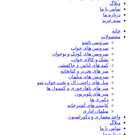
وبلاگ
تماس با ما
درباره ما
سبد خرید
خانه
محصولات
سرویس تاشو
سرویس های خواب
سرویس های کودک و نوجوان
تشک و کالای خواب
کمد های لباس و جاکفشی
میز های تحریر و کتابخانه
سرویس های مبلمان
مبل های راحتی، ال و تخت خواب شو
میز های ناهارخوری و کنسول ها
میز های تلویزیون
دکوری ها
کابینت های آشپزخانه
مبلمان اداری
واحد معماری و دکوراسیون
وبلاگ
تماس با ما
درباره ما