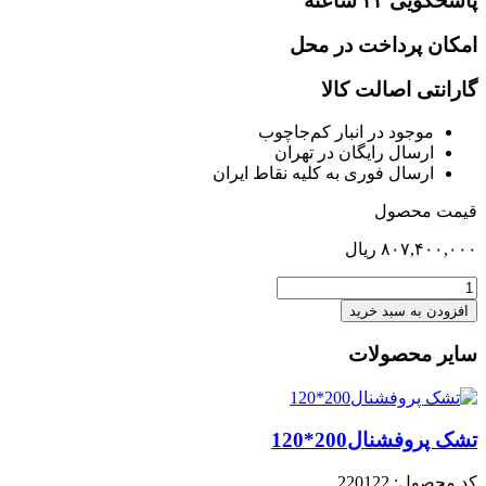
پاسخگویی ۲۴ ساعته
امکان پرداخت در محل
گارانتی اصالت کالا
موجود در انبار کم‌‌جاچوب
ارسال رایگان در تهران
ارسال فوری به کلیه نقاط ایران
قیمت محصول
۸۰۷,۴۰۰,۰۰۰
ریال
تخت
120
افزودن به سبد خرید
کف
متحرک
سایر محصولات
هیرکان
عدد
تشک پروفشنال200*120
کد محصول: 220122