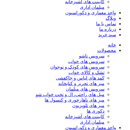
کابینت های آشپزخانه
مبلمان اداری
واحد معماری و دکوراسیون
وبلاگ
تماس با ما
درباره ما
سبد خرید
خانه
محصولات
سرویس تاشو
سرویس های خواب
سرویس های کودک و نوجوان
تشک و کالای خواب
کمد های لباس و جاکفشی
میز های تحریر و کتابخانه
سرویس های مبلمان
مبل های راحتی، ال و تخت خواب شو
میز های ناهارخوری و کنسول ها
میز های تلویزیون
دکوری ها
کابینت های آشپزخانه
مبلمان اداری
واحد معماری و دکوراسیون