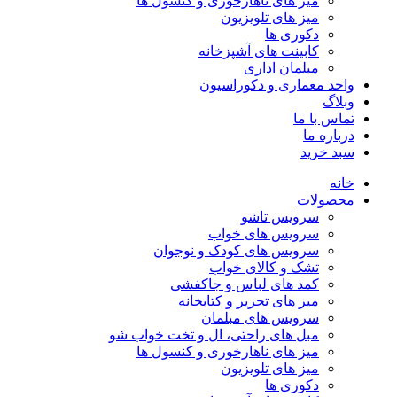
میز های ناهارخوری و کنسول ها
میز های تلویزیون
دکوری ها
کابینت های آشپزخانه
مبلمان اداری
واحد معماری و دکوراسیون
وبلاگ
تماس با ما
درباره ما
سبد خرید
خانه
محصولات
سرویس تاشو
سرویس های خواب
سرویس های کودک و نوجوان
تشک و کالای خواب
کمد های لباس و جاکفشی
میز های تحریر و کتابخانه
سرویس های مبلمان
مبل های راحتی، ال و تخت خواب شو
میز های ناهارخوری و کنسول ها
میز های تلویزیون
دکوری ها