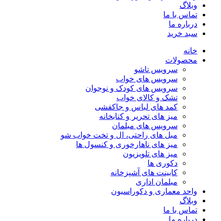
وبلاگ
تماس با ما
درباره ما
سبد خرید
خانه
محصولات
سرویس تاشو
سرویس های خواب
سرویس های کودک و نوجوان
تشک و کالای خواب
کمد های لباس و جاکفشی
میز های تحریر و کتابخانه
سرویس های مبلمان
مبل های راحتی، ال و تخت خواب شو
میز های ناهارخوری و کنسول ها
میز های تلویزیون
دکوری ها
کابینت های آشپزخانه
مبلمان اداری
واحد معماری و دکوراسیون
وبلاگ
تماس با ما
درباره ما