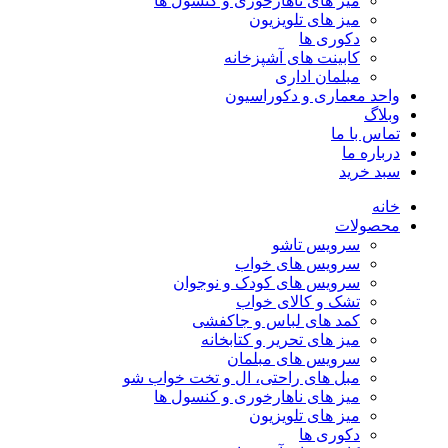
میز های ناهارخوری و کنسول ها
میز های تلویزیون
دکوری ها
کابینت های آشپزخانه
مبلمان اداری
واحد معماری و دکوراسیون
وبلاگ
تماس با ما
درباره ما
سبد خرید
خانه
محصولات
سرویس تاشو
سرویس های خواب
سرویس های کودک و نوجوان
تشک و کالای خواب
کمد های لباس و جاکفشی
میز های تحریر و کتابخانه
سرویس های مبلمان
مبل های راحتی، ال و تخت خواب شو
میز های ناهارخوری و کنسول ها
میز های تلویزیون
دکوری ها