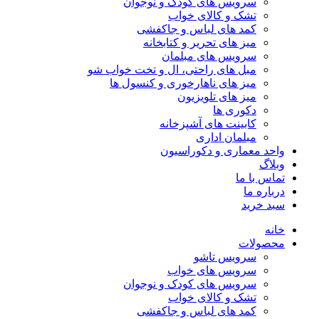
سرویس های کودک و نوجوان
تشک و کالای خواب
کمد های لباس و جاکفشی
میز های تحریر و کتابخانه
سرویس های مبلمان
مبل های راحتی، ال و تخت خواب شو
میز های ناهارخوری و کنسول ها
میز های تلویزیون
دکوری ها
کابینت های آشپزخانه
مبلمان اداری
واحد معماری و دکوراسیون
وبلاگ
تماس با ما
درباره ما
سبد خرید
خانه
محصولات
سرویس تاشو
سرویس های خواب
سرویس های کودک و نوجوان
تشک و کالای خواب
کمد های لباس و جاکفشی