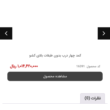
طبقات بالای کشو
آینه هی
۱,۰۱۴,۴۲۰,۰۰۰
ریال
کد محصول: 1557
محصول
مشاهده 
نظرات (0)