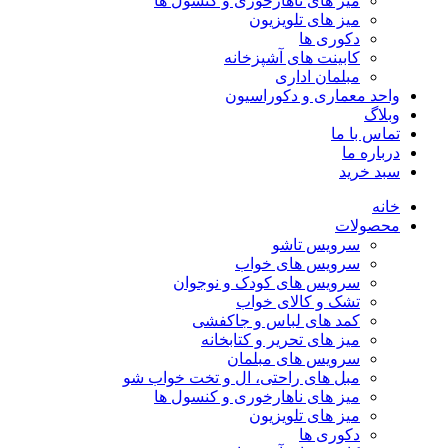
میز های ناهارخوری و کنسول ها
میز های تلویزیون
دکوری ها
کابینت های آشپزخانه
مبلمان اداری
واحد معماری و دکوراسیون
وبلاگ
تماس با ما
درباره ما
سبد خرید
خانه
محصولات
سرویس تاشو
سرویس های خواب
سرویس های کودک و نوجوان
تشک و کالای خواب
کمد های لباس و جاکفشی
میز های تحریر و کتابخانه
سرویس های مبلمان
مبل های راحتی، ال و تخت خواب شو
میز های ناهارخوری و کنسول ها
میز های تلویزیون
دکوری ها