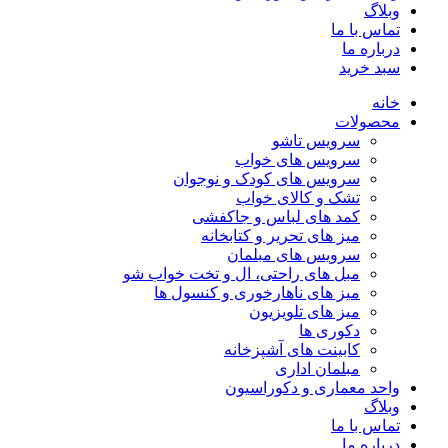
وبلاگ
تماس با ما
درباره ما
سبد خرید
خانه
محصولات
سرویس تاشو
سرویس های خواب
سرویس های کودک و نوجوان
تشک و کالای خواب
کمد های لباس و جاکفشی
میز های تحریر و کتابخانه
سرویس های مبلمان
مبل های راحتی، ال و تخت خواب شو
میز های ناهارخوری و کنسول ها
میز های تلویزیون
دکوری ها
کابینت های آشپزخانه
مبلمان اداری
واحد معماری و دکوراسیون
وبلاگ
تماس با ما
درباره ما