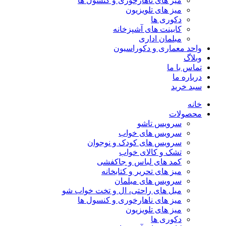
میز های ناهارخوری و کنسول ها
میز های تلویزیون
دکوری ها
کابینت های آشپزخانه
مبلمان اداری
واحد معماری و دکوراسیون
وبلاگ
تماس با ما
درباره ما
سبد خرید
خانه
محصولات
سرویس تاشو
سرویس های خواب
سرویس های کودک و نوجوان
تشک و کالای خواب
کمد های لباس و جاکفشی
میز های تحریر و کتابخانه
سرویس های مبلمان
مبل های راحتی، ال و تخت خواب شو
میز های ناهارخوری و کنسول ها
میز های تلویزیون
دکوری ها