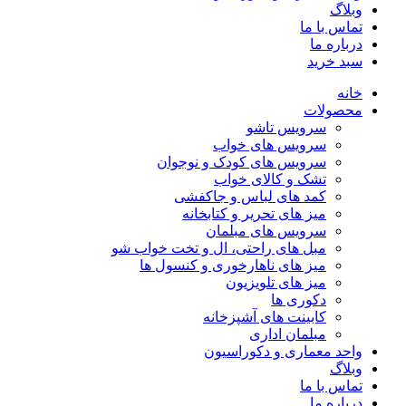
وبلاگ
تماس با ما
درباره ما
سبد خرید
خانه
محصولات
سرویس تاشو
سرویس های خواب
سرویس های کودک و نوجوان
تشک و کالای خواب
کمد های لباس و جاکفشی
میز های تحریر و کتابخانه
سرویس های مبلمان
مبل های راحتی، ال و تخت خواب شو
میز های ناهارخوری و کنسول ها
میز های تلویزیون
دکوری ها
کابینت های آشپزخانه
مبلمان اداری
واحد معماری و دکوراسیون
وبلاگ
تماس با ما
درباره ما