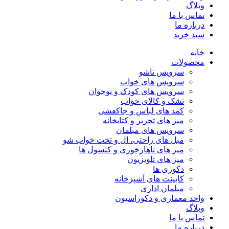
وبلاگ
تماس با ما
درباره ما
سبد خرید
خانه
محصولات
سرویس تاشو
سرویس های خواب
سرویس های کودک و نوجوان
تشک و کالای خواب
کمد های لباس و جاکفشی
میز های تحریر و کتابخانه
سرویس های مبلمان
مبل های راحتی، ال و تخت خواب شو
میز های ناهارخوری و کنسول ها
میز های تلویزیون
دکوری ها
کابینت های آشپزخانه
مبلمان اداری
واحد معماری و دکوراسیون
وبلاگ
تماس با ما
درباره ما