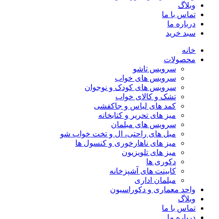
وبلاگ
تماس با ما
درباره ما
سبد خرید
خانه
محصولات
سرویس تاشو
سرویس های خواب
سرویس های کودک و نوجوان
تشک و کالای خواب
کمد های لباس و جاکفشی
میز های تحریر و کتابخانه
سرویس های مبلمان
مبل های راحتی، ال و تخت خواب شو
میز های ناهارخوری و کنسول ها
میز های تلویزیون
دکوری ها
کابینت های آشپزخانه
مبلمان اداری
واحد معماری و دکوراسیون
وبلاگ
تماس با ما
درباره ما