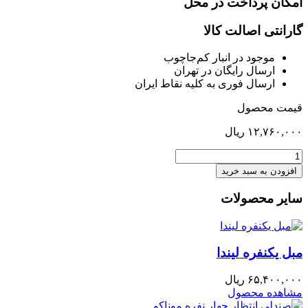
امکان پرداخت در محل
گارانتی اصالت کالا
موجود در انبار کم‌‌جاچوب
ارسال رایگان در تهران
ارسال فوری به کلیه نقاط ایران
قیمت محصول
۱۲,۷۶۰,۰۰۰
ریال
طبقه
ثابت
افزودن به سبد خرید
وسط
کمد
سایر محصولات
سه
درب
ریلی
رنیور
مبل یکنفره لیندا
عدد
۶۵,۴۰۰,۰۰۰
ریال
مشاهده محصول