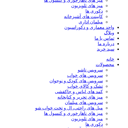
میز های ناهارخوری و کنسول ها
میز های تلویزیون
دکوری ها
کابینت های آشپزخانه
مبلمان اداری
واحد معماری و دکوراسیون
وبلاگ
تماس با ما
درباره ما
سبد خرید
خانه
محصولات
سرویس تاشو
سرویس های خواب
سرویس های کودک و نوجوان
تشک و کالای خواب
کمد های لباس و جاکفشی
میز های تحریر و کتابخانه
سرویس های مبلمان
مبل های راحتی، ال و تخت خواب شو
میز های ناهارخوری و کنسول ها
میز های تلویزیون
دکوری ها