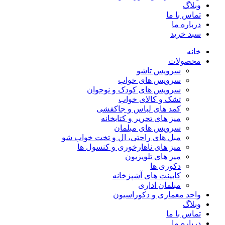
وبلاگ
تماس با ما
درباره ما
سبد خرید
خانه
محصولات
سرویس تاشو
سرویس های خواب
سرویس های کودک و نوجوان
تشک و کالای خواب
کمد های لباس و جاکفشی
میز های تحریر و کتابخانه
سرویس های مبلمان
مبل های راحتی، ال و تخت خواب شو
میز های ناهارخوری و کنسول ها
میز های تلویزیون
دکوری ها
کابینت های آشپزخانه
مبلمان اداری
واحد معماری و دکوراسیون
وبلاگ
تماس با ما
درباره ما