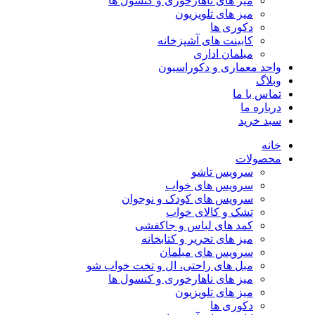
میز های ناهارخوری و کنسول ها
میز های تلویزیون
دکوری ها
کابینت های آشپزخانه
مبلمان اداری
واحد معماری و دکوراسیون
وبلاگ
تماس با ما
درباره ما
سبد خرید
خانه
محصولات
سرویس تاشو
سرویس های خواب
سرویس های کودک و نوجوان
تشک و کالای خواب
کمد های لباس و جاکفشی
میز های تحریر و کتابخانه
سرویس های مبلمان
مبل های راحتی، ال و تخت خواب شو
میز های ناهارخوری و کنسول ها
میز های تلویزیون
دکوری ها