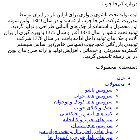
درباره کم‌جا چوب
ایده تولید تخت تاشوی دیواری برای اولین بار در ایران توسط
مدیریت شرکت کم جا چوب ارائه شد و در سال 1369 اولین نمونه
این محصول با استفاده از جک های آلمانی طراحی و تولید گردید.
تولید تخت تاشو از سال 1374 آغاز و سال 1375 با بهره گیری از یراق
آلات و جک های تولید داخل ادامه یافت. در سال 1378 شرکت
تولیدی بازرگانی کمجاچوب (سهامی خاص) بر اساس سیستم
گسترده مدیریتی و خدماتی ، افزایش تولید و ارائه طرح های نوین
در این زمینه تاسیس گردید.
دسته‌بندی محصولات
خانه
محصولات
سرویس تاشو
سرویس های خواب
سرویس های کودک و نوجوان
تشک و کالای خواب
کمد های لباس و جاکفشی
میز های تحریر و کتابخانه
سرویس های مبلمان
مبل های راحتی، ال و تخت خواب شو
میز های ناهارخوری و کنسول ها