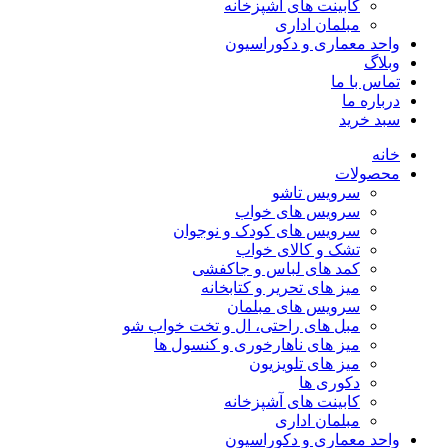
کابینت های آشپزخانه
مبلمان اداری
واحد معماری و دکوراسیون
وبلاگ
تماس با ما
درباره ما
سبد خرید
خانه
محصولات
سرویس تاشو
سرویس های خواب
سرویس های کودک و نوجوان
تشک و کالای خواب
کمد های لباس و جاکفشی
میز های تحریر و کتابخانه
سرویس های مبلمان
مبل های راحتی، ال و تخت خواب شو
میز های ناهارخوری و کنسول ها
میز های تلویزیون
دکوری ها
کابینت های آشپزخانه
مبلمان اداری
واحد معماری و دکوراسیون