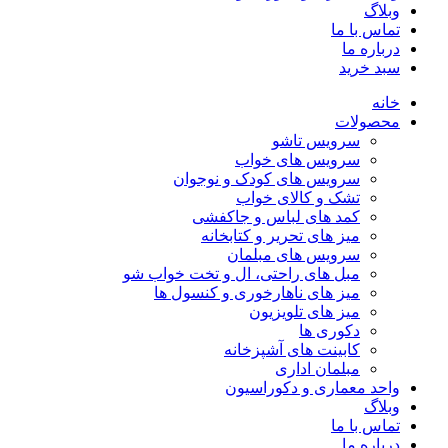
وبلاگ
تماس با ما
درباره ما
سبد خرید
خانه
محصولات
سرویس تاشو
سرویس های خواب
سرویس های کودک و نوجوان
تشک و کالای خواب
کمد های لباس و جاکفشی
میز های تحریر و کتابخانه
سرویس های مبلمان
مبل های راحتی، ال و تخت خواب شو
میز های ناهارخوری و کنسول ها
میز های تلویزیون
دکوری ها
کابینت های آشپزخانه
مبلمان اداری
واحد معماری و دکوراسیون
وبلاگ
تماس با ما
درباره ما