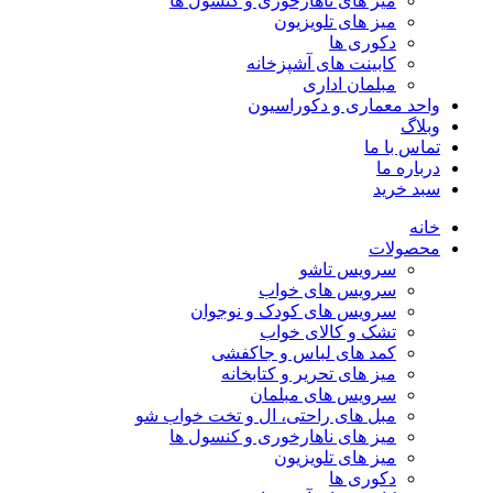
میز های ناهارخوری و کنسول ها
میز های تلویزیون
دکوری ها
کابینت های آشپزخانه
مبلمان اداری
واحد معماری و دکوراسیون
وبلاگ
تماس با ما
درباره ما
سبد خرید
خانه
محصولات
سرویس تاشو
سرویس های خواب
سرویس های کودک و نوجوان
تشک و کالای خواب
کمد های لباس و جاکفشی
میز های تحریر و کتابخانه
سرویس های مبلمان
مبل های راحتی، ال و تخت خواب شو
میز های ناهارخوری و کنسول ها
میز های تلویزیون
دکوری ها