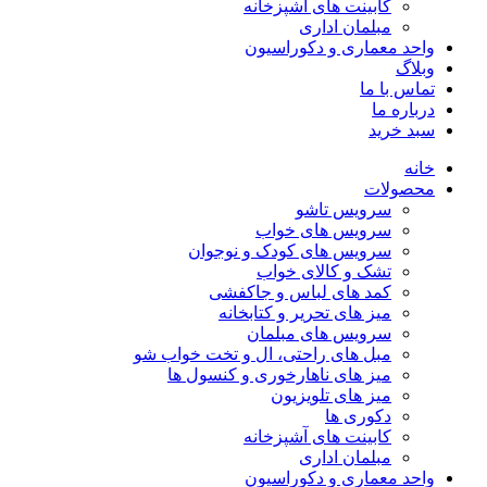
کابینت های آشپزخانه
مبلمان اداری
واحد معماری و دکوراسیون
وبلاگ
تماس با ما
درباره ما
سبد خرید
خانه
محصولات
سرویس تاشو
سرویس های خواب
سرویس های کودک و نوجوان
تشک و کالای خواب
کمد های لباس و جاکفشی
میز های تحریر و کتابخانه
سرویس های مبلمان
مبل های راحتی، ال و تخت خواب شو
میز های ناهارخوری و کنسول ها
میز های تلویزیون
دکوری ها
کابینت های آشپزخانه
مبلمان اداری
واحد معماری و دکوراسیون