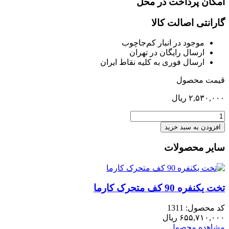
امکان پرداخت در محل
گارانتی اصالت کالا
موجود در انبار کم‌‌جاچوب
ارسال رایگان در تهران
ارسال فوری به کلیه نقاط ایران
قیمت محصول
۲,۵۳۰,۰۰۰
ریال
طبقه
چوبی
افزودن به سبد خرید
16
میل
سایر محصولات
اضافی
داخل
کمد
لباس50
تخت یکنفره 90 کف متحرک کارما
کوتاه
عدد
کد محصول: 1311
۶۵۵,۷۱۰,۰۰۰
ریال
مشاهده محصول