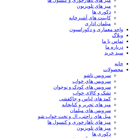
میز های ناهارخوری و کنسول ها
میز های تلویزیون
دکوری ها
کابینت های آشپزخانه
مبلمان اداری
واحد معماری و دکوراسیون
وبلاگ
تماس با ما
درباره ما
سبد خرید
خانه
محصولات
سرویس تاشو
سرویس های خواب
سرویس های کودک و نوجوان
تشک و کالای خواب
کمد های لباس و جاکفشی
میز های تحریر و کتابخانه
سرویس های مبلمان
مبل های راحتی، ال و تخت خواب شو
میز های ناهارخوری و کنسول ها
میز های تلویزیون
دکوری ها