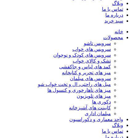
وبلاگ
تماس با ما
درباره ما
سبد خرید
خانه
محصولات
سرویس تاشو
سرویس های خواب
سرویس های کودک و نوجوان
تشک و کالای خواب
کمد های لباس و جاکفشی
میز های تحریر و کتابخانه
سرویس های مبلمان
مبل های راحتی، ال و تخت خواب شو
میز های ناهارخوری و کنسول ها
میز های تلویزیون
دکوری ها
کابینت های آشپزخانه
مبلمان اداری
واحد معماری و دکوراسیون
وبلاگ
تماس با ما
درباره ما