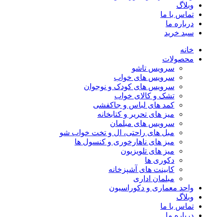
وبلاگ
تماس با ما
درباره ما
سبد خرید
خانه
محصولات
سرویس تاشو
سرویس های خواب
سرویس های کودک و نوجوان
تشک و کالای خواب
کمد های لباس و جاکفشی
میز های تحریر و کتابخانه
سرویس های مبلمان
مبل های راحتی، ال و تخت خواب شو
میز های ناهارخوری و کنسول ها
میز های تلویزیون
دکوری ها
کابینت های آشپزخانه
مبلمان اداری
واحد معماری و دکوراسیون
وبلاگ
تماس با ما
درباره ما