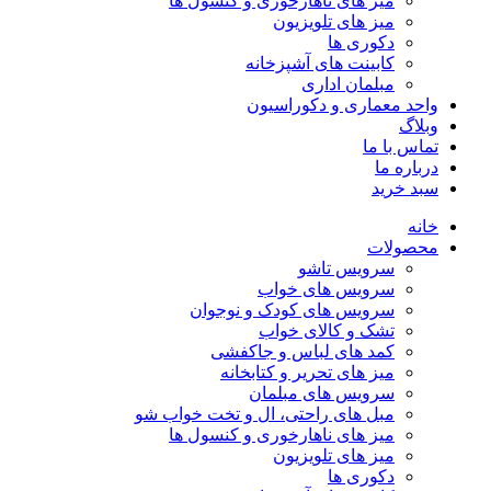
میز های ناهارخوری و کنسول ها
میز های تلویزیون
دکوری ها
کابینت های آشپزخانه
مبلمان اداری
واحد معماری و دکوراسیون
وبلاگ
تماس با ما
درباره ما
سبد خرید
خانه
محصولات
سرویس تاشو
سرویس های خواب
سرویس های کودک و نوجوان
تشک و کالای خواب
کمد های لباس و جاکفشی
میز های تحریر و کتابخانه
سرویس های مبلمان
مبل های راحتی، ال و تخت خواب شو
میز های ناهارخوری و کنسول ها
میز های تلویزیون
دکوری ها