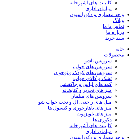
کابینت های آشپزخانه
مبلمان اداری
واحد معماری و دکوراسیون
وبلاگ
تماس با ما
درباره ما
سبد خرید
خانه
محصولات
سرویس تاشو
سرویس های خواب
سرویس های کودک و نوجوان
تشک و کالای خواب
کمد های لباس و جاکفشی
میز های تحریر و کتابخانه
سرویس های مبلمان
مبل های راحتی، ال و تخت خواب شو
میز های ناهارخوری و کنسول ها
میز های تلویزیون
دکوری ها
کابینت های آشپزخانه
مبلمان اداری
واحد معماری و دکوراسیون