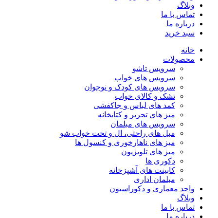
وبلاگ
تماس با ما
درباره ما
سبد خرید
خانه
محصولات
سرویس تاشو
سرویس های خواب
سرویس های کودک و نوجوان
تشک و کالای خواب
کمد های لباس و جاکفشی
میز های تحریر و کتابخانه
سرویس های مبلمان
مبل های راحتی، ال و تخت خواب شو
میز های ناهارخوری و کنسول ها
میز های تلویزیون
دکوری ها
کابینت های آشپزخانه
مبلمان اداری
واحد معماری و دکوراسیون
وبلاگ
تماس با ما
درباره ما