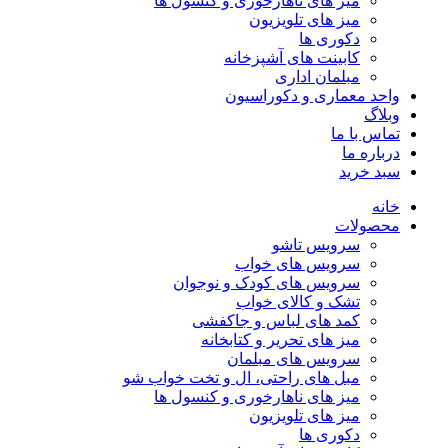
میز های ناهارخوری و کنسول ها
میز های تلویزیون
دکوری ها
کابینت های آشپزخانه
مبلمان اداری
واحد معماری و دکوراسیون
وبلاگ
تماس با ما
درباره ما
سبد خرید
خانه
محصولات
سرویس تاشو
سرویس های خواب
سرویس های کودک و نوجوان
تشک و کالای خواب
کمد های لباس و جاکفشی
میز های تحریر و کتابخانه
سرویس های مبلمان
مبل های راحتی، ال و تخت خواب شو
میز های ناهارخوری و کنسول ها
میز های تلویزیون
دکوری ها