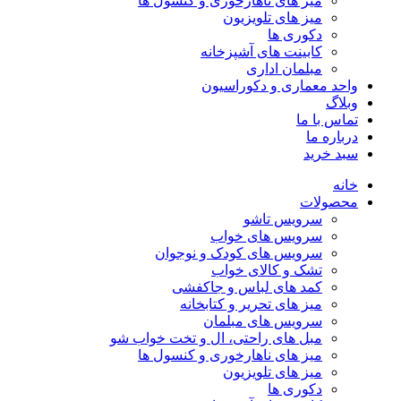
میز های ناهارخوری و کنسول ها
میز های تلویزیون
دکوری ها
کابینت های آشپزخانه
مبلمان اداری
واحد معماری و دکوراسیون
وبلاگ
تماس با ما
درباره ما
سبد خرید
خانه
محصولات
سرویس تاشو
سرویس های خواب
سرویس های کودک و نوجوان
تشک و کالای خواب
کمد های لباس و جاکفشی
میز های تحریر و کتابخانه
سرویس های مبلمان
مبل های راحتی، ال و تخت خواب شو
میز های ناهارخوری و کنسول ها
میز های تلویزیون
دکوری ها