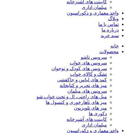
کابینت های آشپزخانه
مبلمان اداری
واحد معماری و دکوراسیون
وبلاگ
تماس با ما
درباره ما
سبد خرید
خانه
محصولات
سرویس تاشو
سرویس های خواب
سرویس های کودک و نوجوان
تشک و کالای خواب
کمد های لباس و جاکفشی
میز های تحریر و کتابخانه
سرویس های مبلمان
مبل های راحتی، ال و تخت خواب شو
میز های ناهارخوری و کنسول ها
میز های تلویزیون
دکوری ها
کابینت های آشپزخانه
مبلمان اداری
واحد معماری و دکوراسیون