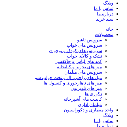
وبلاگ
تماس با ما
درباره ما
سبد خرید
خانه
محصولات
سرویس تاشو
سرویس های خواب
سرویس های کودک و نوجوان
تشک و کالای خواب
کمد های لباس و جاکفشی
میز های تحریر و کتابخانه
سرویس های مبلمان
مبل های راحتی، ال و تخت خواب شو
میز های ناهارخوری و کنسول ها
میز های تلویزیون
دکوری ها
کابینت های آشپزخانه
مبلمان اداری
واحد معماری و دکوراسیون
وبلاگ
تماس با ما
درباره ما