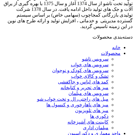
تولید تخت تاشو از سال 1374 آغاز و سال 1375 با بهره گیری از یراق
آلات و جک های تولید داخل ادامه یافت. در سال 1378 شرکت
تولیدی بازرگانی کمجاچوب (سهامی خاص) بر اساس سیستم
گسترده مدیریتی و خدماتی ، افزایش تولید و ارائه طرح های نوین
در این زمینه تاسیس گردید.
دسته‌بندی محصولات
خانه
محصولات
سرویس تاشو
سرویس های خواب
سرویس های کودک و نوجوان
تشک و کالای خواب
کمد های لباس و جاکفشی
میز های تحریر و کتابخانه
سرویس های مبلمان
مبل های راحتی، ال و تخت خواب شو
میز های ناهارخوری و کنسول ها
میز های تلویزیون
دکوری ها
کابینت های آشپزخانه
مبلمان اداری
واحد معماری و دکوراسیون