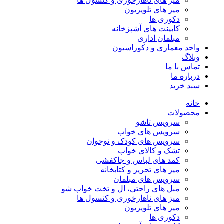
میز های ناهارخوری و کنسول ها
میز های تلویزیون
دکوری ها
کابینت های آشپزخانه
مبلمان اداری
واحد معماری و دکوراسیون
وبلاگ
تماس با ما
درباره ما
سبد خرید
خانه
محصولات
سرویس تاشو
سرویس های خواب
سرویس های کودک و نوجوان
تشک و کالای خواب
کمد های لباس و جاکفشی
میز های تحریر و کتابخانه
سرویس های مبلمان
مبل های راحتی، ال و تخت خواب شو
میز های ناهارخوری و کنسول ها
میز های تلویزیون
دکوری ها