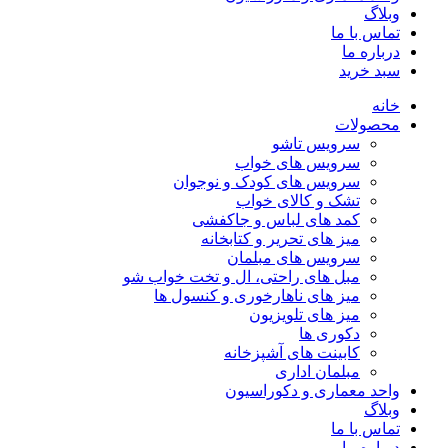
وبلاگ
تماس با ما
درباره ما
سبد خرید
خانه
محصولات
سرویس تاشو
سرویس های خواب
سرویس های کودک و نوجوان
تشک و کالای خواب
کمد های لباس و جاکفشی
میز های تحریر و کتابخانه
سرویس های مبلمان
مبل های راحتی، ال و تخت خواب شو
میز های ناهارخوری و کنسول ها
میز های تلویزیون
دکوری ها
کابینت های آشپزخانه
مبلمان اداری
واحد معماری و دکوراسیون
وبلاگ
تماس با ما
درباره ما