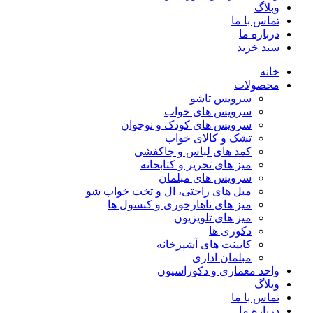
وبلاگ
تماس با ما
درباره ما
سبد خرید
خانه
محصولات
سرویس تاشو
سرویس های خواب
سرویس های کودک و نوجوان
تشک و کالای خواب
کمد های لباس و جاکفشی
میز های تحریر و کتابخانه
سرویس های مبلمان
مبل های راحتی، ال و تخت خواب شو
میز های ناهارخوری و کنسول ها
میز های تلویزیون
دکوری ها
کابینت های آشپزخانه
مبلمان اداری
واحد معماری و دکوراسیون
وبلاگ
تماس با ما
درباره ما