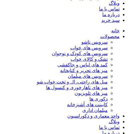
وبلاگ
تماس با ما
درباره ما
سبد خرید
خانه
محصولات
سرویس تاشو
سرویس های خواب
سرویس های کودک و نوجوان
تشک و کالای خواب
کمد های لباس و جاکفشی
میز های تحریر و کتابخانه
سرویس های مبلمان
مبل های راحتی، ال و تخت خواب شو
میز های ناهارخوری و کنسول ها
میز های تلویزیون
دکوری ها
کابینت های آشپزخانه
مبلمان اداری
واحد معماری و دکوراسیون
وبلاگ
تماس با ما
درباره ما