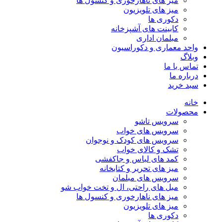
میز های ناهارخوری و کنسول ها
میز های تلویزیون
دکوری ها
کابینت های آشپزخانه
مبلمان اداری
واحد معماری و دکوراسیون
وبلاگ
تماس با ما
درباره ما
سبد خرید
خانه
محصولات
سرویس تاشو
سرویس های خواب
سرویس های کودک و نوجوان
تشک و کالای خواب
کمد های لباس و جاکفشی
میز های تحریر و کتابخانه
سرویس های مبلمان
مبل های راحتی، ال و تخت خواب شو
میز های ناهارخوری و کنسول ها
میز های تلویزیون
دکوری ها