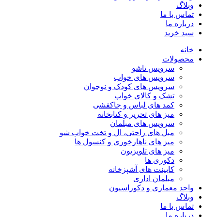
وبلاگ
تماس با ما
درباره ما
سبد خرید
خانه
محصولات
سرویس تاشو
سرویس های خواب
سرویس های کودک و نوجوان
تشک و کالای خواب
کمد های لباس و جاکفشی
میز های تحریر و کتابخانه
سرویس های مبلمان
مبل های راحتی، ال و تخت خواب شو
میز های ناهارخوری و کنسول ها
میز های تلویزیون
دکوری ها
کابینت های آشپزخانه
مبلمان اداری
واحد معماری و دکوراسیون
وبلاگ
تماس با ما
درباره ما