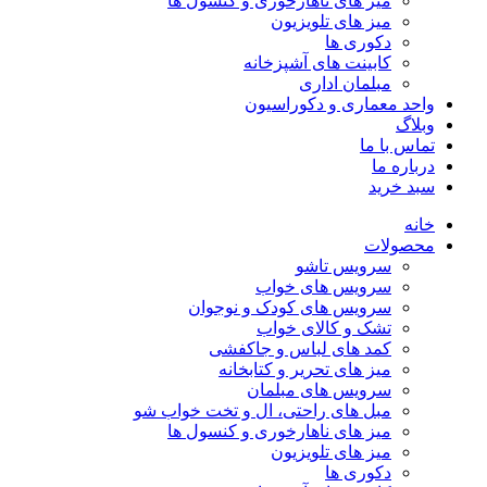
میز های ناهارخوری و کنسول ها
میز های تلویزیون
دکوری ها
کابینت های آشپزخانه
مبلمان اداری
واحد معماری و دکوراسیون
وبلاگ
تماس با ما
درباره ما
سبد خرید
خانه
محصولات
سرویس تاشو
سرویس های خواب
سرویس های کودک و نوجوان
تشک و کالای خواب
کمد های لباس و جاکفشی
میز های تحریر و کتابخانه
سرویس های مبلمان
مبل های راحتی، ال و تخت خواب شو
میز های ناهارخوری و کنسول ها
میز های تلویزیون
دکوری ها