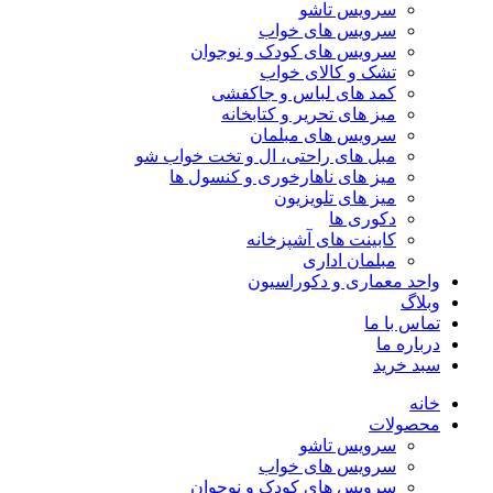
سرویس تاشو
سرویس های خواب
سرویس های کودک و نوجوان
تشک و کالای خواب
کمد های لباس و جاکفشی
میز های تحریر و کتابخانه
سرویس های مبلمان
مبل های راحتی، ال و تخت خواب شو
میز های ناهارخوری و کنسول ها
میز های تلویزیون
دکوری ها
کابینت های آشپزخانه
مبلمان اداری
واحد معماری و دکوراسیون
وبلاگ
تماس با ما
درباره ما
سبد خرید
خانه
محصولات
سرویس تاشو
سرویس های خواب
سرویس های کودک و نوجوان