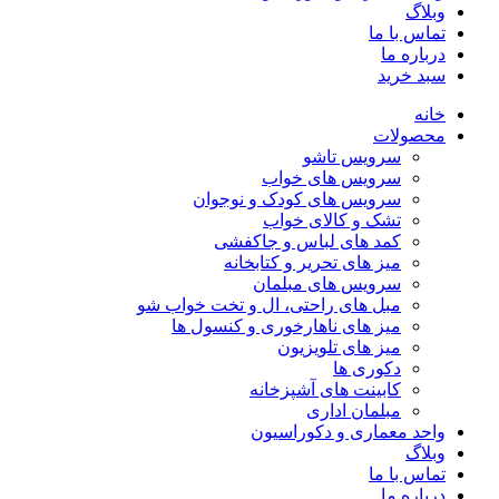
وبلاگ
تماس با ما
درباره ما
سبد خرید
خانه
محصولات
سرویس تاشو
سرویس های خواب
سرویس های کودک و نوجوان
تشک و کالای خواب
کمد های لباس و جاکفشی
میز های تحریر و کتابخانه
سرویس های مبلمان
مبل های راحتی، ال و تخت خواب شو
میز های ناهارخوری و کنسول ها
میز های تلویزیون
دکوری ها
کابینت های آشپزخانه
مبلمان اداری
واحد معماری و دکوراسیون
وبلاگ
تماس با ما
درباره ما