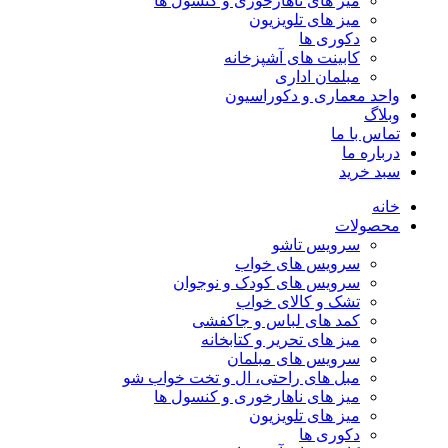
میز های ناهارخوری و کنسول ها
میز های تلویزیون
دکوری ها
کابینت های آشپزخانه
مبلمان اداری
واحد معماری و دکوراسیون
وبلاگ
تماس با ما
درباره ما
سبد خرید
خانه
محصولات
سرویس تاشو
سرویس های خواب
سرویس های کودک و نوجوان
تشک و کالای خواب
کمد های لباس و جاکفشی
میز های تحریر و کتابخانه
سرویس های مبلمان
مبل های راحتی، ال و تخت خواب شو
میز های ناهارخوری و کنسول ها
میز های تلویزیون
دکوری ها