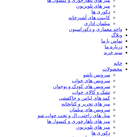
میز های ناهارخوری و کنسول ها
میز های تلویزیون
دکوری ها
کابینت های آشپزخانه
مبلمان اداری
واحد معماری و دکوراسیون
وبلاگ
تماس با ما
درباره ما
سبد خرید
خانه
محصولات
سرویس تاشو
سرویس های خواب
سرویس های کودک و نوجوان
تشک و کالای خواب
کمد های لباس و جاکفشی
میز های تحریر و کتابخانه
سرویس های مبلمان
مبل های راحتی، ال و تخت خواب شو
میز های ناهارخوری و کنسول ها
میز های تلویزیون
دکوری ها