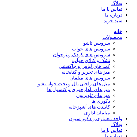
وبلاگ
تماس با ما
درباره ما
سبد خرید
خانه
محصولات
سرویس تاشو
سرویس های خواب
سرویس های کودک و نوجوان
تشک و کالای خواب
کمد های لباس و جاکفشی
میز های تحریر و کتابخانه
سرویس های مبلمان
مبل های راحتی، ال و تخت خواب شو
میز های ناهارخوری و کنسول ها
میز های تلویزیون
دکوری ها
کابینت های آشپزخانه
مبلمان اداری
واحد معماری و دکوراسیون
وبلاگ
تماس با ما
درباره ما