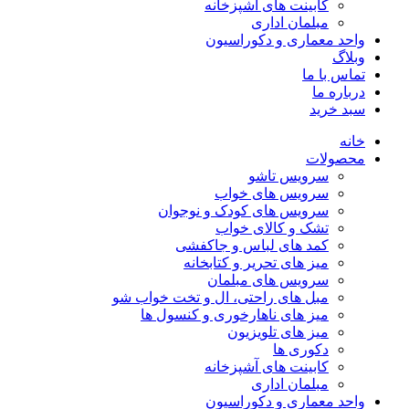
کابینت های آشپزخانه
مبلمان اداری
واحد معماری و دکوراسیون
وبلاگ
تماس با ما
درباره ما
سبد خرید
خانه
محصولات
سرویس تاشو
سرویس های خواب
سرویس های کودک و نوجوان
تشک و کالای خواب
کمد های لباس و جاکفشی
میز های تحریر و کتابخانه
سرویس های مبلمان
مبل های راحتی، ال و تخت خواب شو
میز های ناهارخوری و کنسول ها
میز های تلویزیون
دکوری ها
کابینت های آشپزخانه
مبلمان اداری
واحد معماری و دکوراسیون