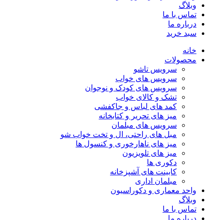
وبلاگ
تماس با ما
درباره ما
سبد خرید
خانه
محصولات
سرویس تاشو
سرویس های خواب
سرویس های کودک و نوجوان
تشک و کالای خواب
کمد های لباس و جاکفشی
میز های تحریر و کتابخانه
سرویس های مبلمان
مبل های راحتی، ال و تخت خواب شو
میز های ناهارخوری و کنسول ها
میز های تلویزیون
دکوری ها
کابینت های آشپزخانه
مبلمان اداری
واحد معماری و دکوراسیون
وبلاگ
تماس با ما
درباره ما