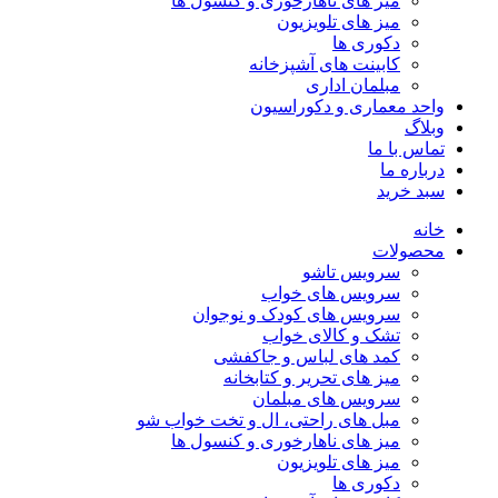
میز های ناهارخوری و کنسول ها
میز های تلویزیون
دکوری ها
کابینت های آشپزخانه
مبلمان اداری
واحد معماری و دکوراسیون
وبلاگ
تماس با ما
درباره ما
سبد خرید
خانه
محصولات
سرویس تاشو
سرویس های خواب
سرویس های کودک و نوجوان
تشک و کالای خواب
کمد های لباس و جاکفشی
میز های تحریر و کتابخانه
سرویس های مبلمان
مبل های راحتی، ال و تخت خواب شو
میز های ناهارخوری و کنسول ها
میز های تلویزیون
دکوری ها