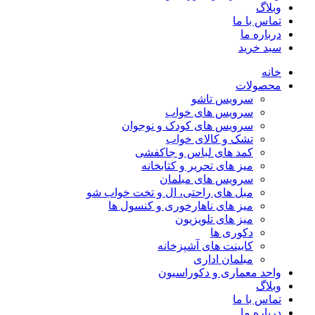
وبلاگ
تماس با ما
درباره ما
سبد خرید
خانه
محصولات
سرویس تاشو
سرویس های خواب
سرویس های کودک و نوجوان
تشک و کالای خواب
کمد های لباس و جاکفشی
میز های تحریر و کتابخانه
سرویس های مبلمان
مبل های راحتی، ال و تخت خواب شو
میز های ناهارخوری و کنسول ها
میز های تلویزیون
دکوری ها
کابینت های آشپزخانه
مبلمان اداری
واحد معماری و دکوراسیون
وبلاگ
تماس با ما
درباره ما