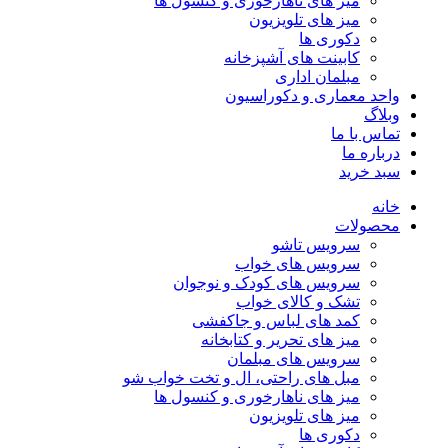
میز های ناهارخوری و کنسول ها
میز های تلویزیون
دکوری ها
کابینت های آشپزخانه
مبلمان اداری
واحد معماری و دکوراسیون
وبلاگ
تماس با ما
درباره ما
سبد خرید
خانه
محصولات
سرویس تاشو
سرویس های خواب
سرویس های کودک و نوجوان
تشک و کالای خواب
کمد های لباس و جاکفشی
میز های تحریر و کتابخانه
سرویس های مبلمان
مبل های راحتی، ال و تخت خواب شو
میز های ناهارخوری و کنسول ها
میز های تلویزیون
دکوری ها