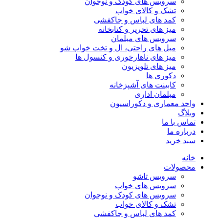
سرویس های کودک و نوجوان
تشک و کالای خواب
کمد های لباس و جاکفشی
میز های تحریر و کتابخانه
سرویس های مبلمان
مبل های راحتی، ال و تخت خواب شو
میز های ناهارخوری و کنسول ها
میز های تلویزیون
دکوری ها
کابینت های آشپزخانه
مبلمان اداری
واحد معماری و دکوراسیون
وبلاگ
تماس با ما
درباره ما
سبد خرید
خانه
محصولات
سرویس تاشو
سرویس های خواب
سرویس های کودک و نوجوان
تشک و کالای خواب
کمد های لباس و جاکفشی